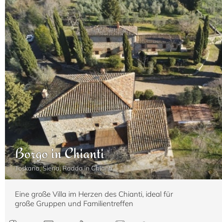
2
12
6
5+2 WC
500 m
Borgo in Chianti
Toskana, Siena, Radda in Chianti
Eine große Villa im Herzen des Chianti, ideal für
große Gruppen und Familientreffen