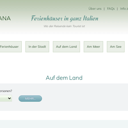
Über uns
FAQs
Info 
Ferienhäuser in ganz Italien
KANA
Wo der Reisende kein Tourist ist
 Ferienhäuser
In der Stadt
Auf dem Land
Am Meer
Am See
Auf dem Land
ersonen?
MEHR…