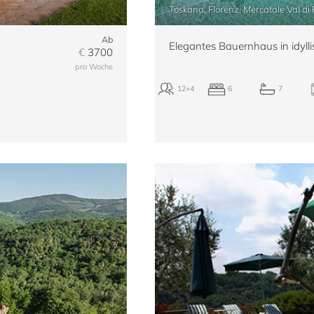
Toskana, Florenz, Mercatale Val di
Ab
Elegantes Bauernhaus in idyll
€
3700
pro Woche