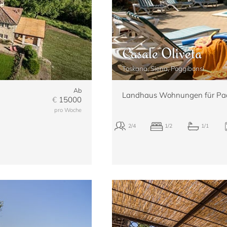
Casale Oliveta
Toskana, Siena, Poggibonsi
Ab
Landhaus Wohnungen für Paa
€
15000
pro Woche
12