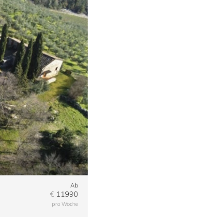
4
Ab
€
11990
pro Woche