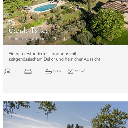
Casale Felice
Toskana, Siena, Radda in Chianti
Ein neu restauriertes Landhaus mit
zeitgenössischem Dekor und herrlicher Aussicht
2
6+4
4
4
200 m