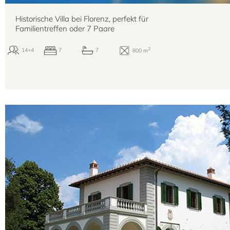
Historische Villa bei Florenz, perfekt für
Familientreffen oder 7 Paare
2
14+4
7
7
800 m