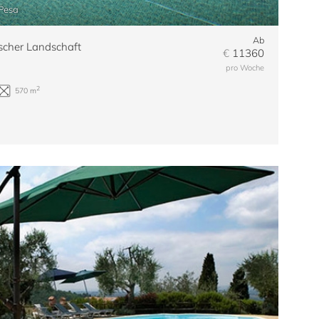
 Pesa
Ab
ischer Landschaft
€
11360
pro Woche