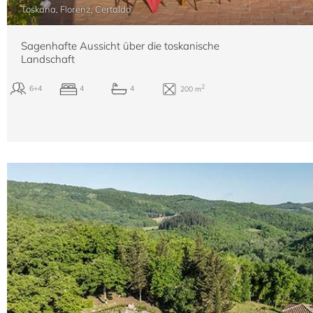
Toskana, Florenz, Certaldo
Sagenhafte Aussicht über die toskanische
Landschaft
2
18
9
9
770 m