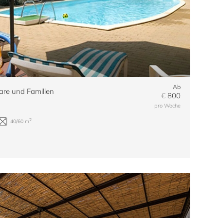
Ab
re und Familien
€
800
pro Woche
2
+4
6
7
570 m