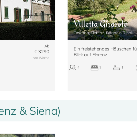
Villetta Girasole
Toskana, Florenz, Bagno a Ripoli
Ab
Ein freistehendes Häuschen für
€
3290
Blick auf Florenz
pro Woche
enz & Siena)