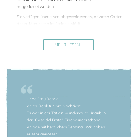
hergerichtet werden.
Sie verfügen über einen abgeschlossenen, privaten Garten,
der zu Mahlzeiten im Freien einlädt.
Auf dem Gelände steht allen Gästen des Anwesens ein
chlorfreier Naturpool zur Verfügung. Ein organisch
MEHR LESEN...
geformter Pool, 16 m lang und 1,50 m tief, umgeben von
bequemen Sonnenliegen.
Darüber hinaus können die Gäste den olympischen Pool
des benachbarten Golfclubs genießen, der buchstäblich 5
Minuten entfernt ist. Der große auswärtige Pool ist ideal um
Runden zu schwimmen. Gäste können den Pool zu einem
reduzierten Preis benutzen.
Liebe Frau Röhrig,
Besondere Angebote:
vielen Dank für Ihre Nachricht!
Als Gast des Anwesens haben Sie Anrecht auf verbilligte
Es war in der Tat ein wundervoller Urlaub in
Green Fees bei dem angrenzenden Golf Club.
der „Casa del Frate“. Eine wunderschöne
Anlage mit herzlichem Personal! Wir haben
Das Weingut produziert verschiedene Weinsorten, die
es sehr genossen!
internationale prestigevolle Auszeichnungen erhalten