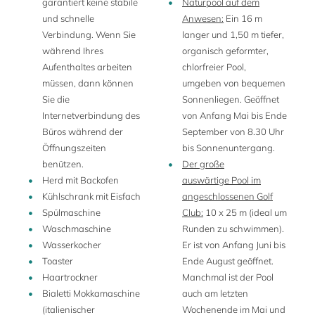
garantiert keine stabile
Naturpool auf dem
Besuchen von Restaurants mit bester italienischer Küche
und schnelle
Anwesen:
Ein 16 m
spicken.
Verbindung. Wenn Sie
langer und 1,50 m tiefer,
Dieses historische Landgut im Veneto stammt aus dem 11.
während Ihres
organisch geformter,
Jahrhundert und umfasst ein kleines mittelalterliches Kastell
Aufenthaltes arbeiten
chlorfreier Pool,
mit Weinkellern, eine prachtvolle Villa des 16. Jahrhunderts
müssen, dann können
umgeben von bequemen
(
La Veneziana
/ ebenfalls in unserem Repertoire), mehrere
Sie die
Sonnenliegen. Geöffnet
Wirtschaftsgebäude und einige Bauernhäuser.
Internetverbindung des
von Anfang Mai bis Ende
Büros während der
September von 8.30 Uhr
Der Besitzer des Anwesens, ein Trendsetter in der Region
Öffnungszeiten
bis Sonnenuntergang.
Venetien, hat drei verschiedene Häuser auf dem Anwesen
benützen.
Der große
restauriert. Jedes Haus hat seine eigenen Charme und
Herd mit Backofen
auswärtige Pool im
einen eigenen Garten, wo Sie die Mahlzeiten im Freien
Kühlschrank mit Eisfach
angeschlossenen Golf
genießen können.
Spülmaschine
Club:
10 x 25 m (ideal um
In den letzten Jahren wuchs der Ruhm des Anwesens vor
Waschmaschine
Runden zu schwimmen).
allem wegen der Weine, die mit großem Ehrgeiz und mit
Wasserkocher
Er ist von Anfang Juni bis
Hilfe von hervorragenden Önologen kultiviert werden.
Toaster
Ende August geöffnet.
Während der Weinlese herrscht in dem mittelalterlichen
Haartrockner
Manchmal ist der Pool
Weiler ein reges Leben. Die Gäste können jederzeit und das
Bialetti Mokkamaschine
auch am letzten
ganze Jahr über im hauseigenen Weinshop die Weine des
(italienischer
Wochenende im Mai und