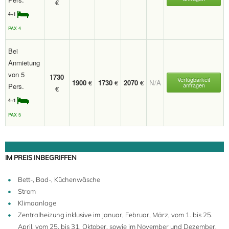
€
4+1
PAX 4
Bei
Anmietung
von 5
1730
Verfügbarkeit
1900
€
1730
€
2070
€
N/A
anfragen
Pers.
€
4+1
PAX 5
4+
IM PREIS INBEGRIFFEN
Bett-, Bad-, Küchenwäsche
Strom
Klimaanlage
Zentralheizung inklusive im Januar, Februar, März, vom 1. bis 25.
April, vom 25. bis 31. Oktober, sowie im November und Dezember.