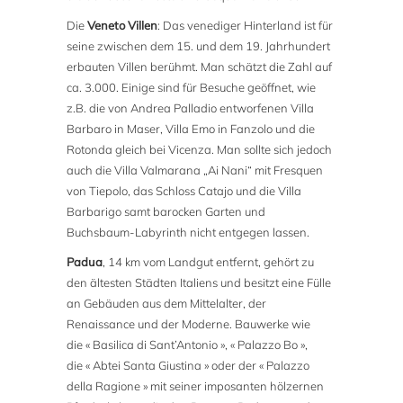
Die
Veneto Villen
: Das venediger Hinterland ist für
seine zwischen dem 15. und dem 19. Jahrhundert
erbauten Villen berühmt. Man schätzt die Zahl auf
ca. 3.000. Einige sind für Besuche geöffnet, wie
z.B. die von Andrea Palladio entworfenen Villa
Barbaro in Maser, Villa Emo in Fanzolo und die
Rotonda gleich bei Vicenza. Man sollte sich jedoch
auch die Villa Valmarana „Ai Nani“ mit Fresquen
von Tiepolo, das Schloss Catajo und die Villa
Barbarigo samt barocken Garten und
Buchsbaum-Labyrinth nicht entgegen lassen.
Padua
, 14 km vom Landgut entfernt, gehört zu
den ältesten Städten Italiens und besitzt eine Fülle
an Gebäuden aus dem Mittelalter, der
Renaissance und der Moderne. Bauwerke wie
die « Basilica di Sant’Antonio », « Palazzo Bo »,
die « Abtei Santa Giustina » oder der « Palazzo
della Ragione » mit seiner imposanten hölzernen