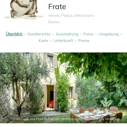
Frate
Veneto, Padua, Selvazzano
Dentro
Überblick
Gastberichte
Ausstattung
Fotos
Umgebung
Karte
Unterkunft
Preise
Ferienhaus mit Pool auf einem erstklassigen Weingut bei Venedig