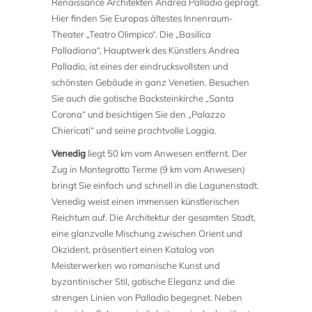
Renaissance Architekten Andrea Palladio geprägt.
Hier finden Sie Europas ältestes Innenraum-
Theater „Teatro Olimpico“. Die „Basilica
Palladiana“, Hauptwerk des Künstlers Andrea
Palladio, ist eines der eindrucksvollsten und
schönsten Gebäude in ganz Venetien. Besuchen
Sie auch die gotische Backsteinkirche „Santa
Corona“ und besichtigen Sie den „Palazzo
Chiericati“ und seine prachtvolle Loggia.
Venedig
liegt 50 km vom Anwesen entfernt. Der
Zug in Montegrotto Terme (9 km vom Anwesen)
bringt Sie einfach und schnell in die Lagunenstadt.
Venedig weist einen immensen künstlerischen
Reichtum auf. Die Architektur der gesamten Stadt,
eine glanzvolle Mischung zwischen Orient und
Okzident, präsentiert einen Katalog von
Meisterwerken wo romanische Kunst und
byzantinischer Stil, gotische Eleganz und die
strengen Linien von Palladio begegnet. Neben