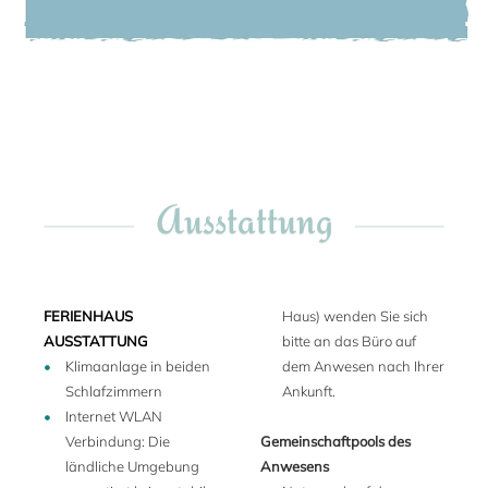
Liebe Grüße!
haben. Gästen des Weingutes wird eine kostenlose
Frömmel K., November 2018
Weinprobe während der Öffnungszeiten des Weinshops
angeboten und 10% Rabatt auf die Preise der im Haus
produzierten Weine.
Das nächste Dorf, Selvazzano, ist 3 km entfernt. Hier findet
man Supermarkt, Café, Bank, Post, Apotheke usw.
Ausstattung
Ein kostbares Juwel in eine legendäre Landschaft gesetzt -
dies ist vielleicht die treffendste Definition dieses Weingutes,
das westlich von Padua und an den Grenzen eines
Nationalparks liegt, in der Nähe von solchen kulturellen
FERIENHAUS
Haus) wenden Sie sich
Hochburgen wie Venedig, Vicenza, Verona, Ferrara,
AUSSTATTUNG
bitte an das Büro auf
Mantua und Rovigo. Padua ist 15 km entfernt, Venedig
Klimaanlage in beiden
dem Anwesen nach Ihrer
ungefähr doppelt so weit. Der nächste Bahnhof befindet
Schlafzimmern
Ankunft.
sich in Montegrotto Terme (9 km), und von dort aus können
Internet WLAN
Sie schnell und einfach Padua erreichen. Ihren
Verbindung: Die
Gemeinschaftpools des
Terminkalender auf der Jagd nach den Werken von
ländliche Umgebung
Anwesens
berühmten Künstlern und Architekten können Sie mit