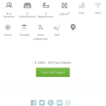
2
Pool
WiFi
4+1
2
2
110 m
Personen
Schlafzimmer
Badezimmer
Aircon
Terrasse
Hund
Golf
willkommen
€
1550 - 2070
pro Woche
Hier anfragen