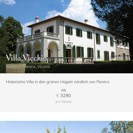
Villa Vicchio
Toskana, Florenz, Vicchio
Historische Villa in den grünen Hügeln nördlich von Florenz
Ab
€
3290
pro Woche