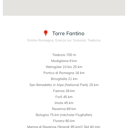
Torre Fantino
Emilia-Romagna. Grenze zur Toskana, Tredozio
Tredozio 700 m
Modigliana 9 km
Weingüter 10 bis 25 km
Portico di Romagna 16 km
Brisighella 21 km
San Benedetto in Alpe (National Park) 25 km
Faenza 28 km
Forlì 45 km
​​​​​​​Imola 45 km
Ravenna 69 km
Bologna 75 km (nächster Flughafen)
Florenz 80 km
Marina di Ravenna (Strand) 95 km/1 Std 40 min