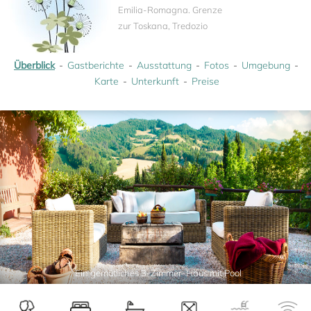
Emilia-Romagna. Grenze
zur Toskana, Tredozio
Überblick
Gastberichte
Ausstattung
Fotos
Umgebung
Karte
Unterkunft
Preise
Ein gemütliches 3-Zimmer-Haus mit Pool