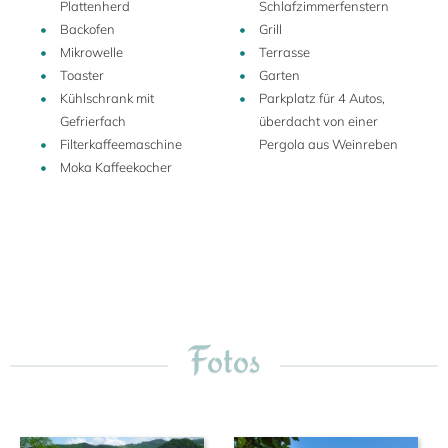
Plattenherd
Schlafzimmerfenstern
Grundstück ist teilweise eingezäunt und von
Backofen
Grill
Nachbarfeldern umgeben. Es gibt ein paar Häuser nicht
Mikrowelle
Terrasse
weit vom Torre Fantino entfernt, aber Sie werden durch
Toaster
Garten
ihre Anwesenheit nicht gestört.
Kühlschrank mit
Parkplatz für 4 Autos,
Gefrierfach
überdacht von einer
Filterkaffeemaschine
Pergola aus Weinreben
Moka Kaffeekocher
Fotos