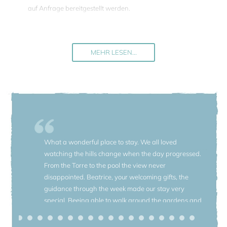
auf Anfrage bereitgestellt werden.
Nur wenige Gehminuten vom Dorf Tredozio entfernt bietet
Torre Fantino eine strategische Lage, um die besten
Regionen Mittelitaliens, die Emilia Romagna, die Toskana
MEHR LESEN...
und Umbrien, zu erkunden. In der Nähe der südöstlichen
Ecke der italienischen Region Emilia-Romagna gelegen,
genießt Torre Fantini eine Hügellage inmitten der hügeligen
grünen Landschaft, die an die Foresti Casentinesi grenzt,
einen Nationalpark, der sich nach Süden in die Toskana
erstreckt. Tatsächlich befand sich dieses Anwesen einmal in
der Toskana!
What a wonderful place to stay. We all loved
Torre Fantino ist ein alter Bauernturm der gleichnamigen
watching the hills change when the day progressed.
Familie. Die Familie lebt immer noch im Palazzo Fantini in
From the Torre to the pool the view never
der Nähe, nur 1 km entfernt. Der zauberhafte Garten, der
disappointed. Beatrice, your welcoming gifts, the
den Palazzo, eine Residenz aus dem 17. Jahrhundert,
guidance through the week made our stay very
umgibt, ist Mitglied der Vereinigung Grandi Giardini Italiani
special. Beeing able to walk around the gardens and
(Große Italienische Gärten) und steht der Öffentlichkeit für
hear the family history was something to remember.
Führungen und im Sommer für Hofkonzerte offen.
Thanks for having us, from another bunch of