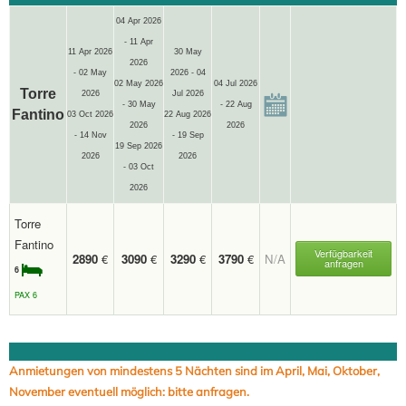
04 Apr 2026
- 11 Apr
11 Apr 2026
30 May
2026
- 02 May
2026 - 04
02 May 2026
04 Jul 2026
Torre
2026
Jul 2026
- 30 May
- 22 Aug
Fantino
03 Oct 2026
22 Aug 2026
2026
2026
- 14 Nov
- 19 Sep
19 Sep 2026
2026
2026
- 03 Oct
2026
Torre
Fantino
Verfügbarkeit
2890
€
3090
€
3290
€
3790
€
N/A
anfragen
6
PAX 6
Anmietungen von mindestens 5 Nächten sind im April, Mai, Oktober,
November eventuell möglich: bitte anfragen.