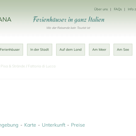
Über uns
FAQs
Info 
Ferienhäuser in ganz Italien
KANA
Wo der Reisende kein Tourist ist
 Ferienhäuser
In der Stadt
Auf dem Land
Am Meer
Am See
 Pisa & Strände
Fattoria di Lucca
gebung
Karte
Unterkunft
Preise