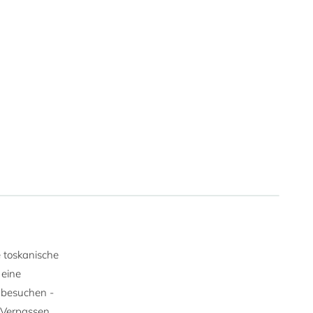
e toskanische
 eine
 besuchen -
. Verpassen