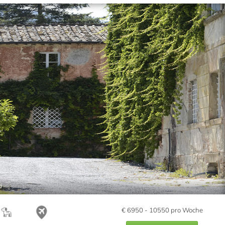
a
€
6950 - 10550
pro Woche