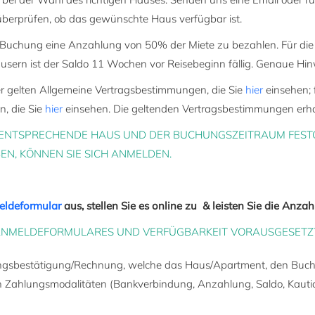
überprüfen, ob das gewünschte Haus verfügbar ist.
ei Buchung eine Anzahlung von 50% der Miete zu bezahlen. Für di
äusern ist der Saldo 11 Wochen vor Reisebeginn fällig. Genaue Hi
r gelten Allgemeine Vertragsbestimmungen, die Sie
hier
einsehen; 
, die Sie
hier
einsehen. Die geltenden Vertragsbestimmungen erha
ENTSPRECHENDE HAUS UND DER BUCHUNGSZEITRAUM FESTGE
N, KÖNNEN SIE SICH ANMELDEN.
ldeformular
aus, stellen Sie es online zu
& leisten Sie die Anzah
ANMELDEFORMULARES UND VERFÜGBARKEIT VORAUSGESETZT 
ungsbestätigung/Rechnung, welche das Haus/Apartment, den Buch
 Zahlungsmodalitäten (Bankverbindung, Anzahlung, Saldo, Kautio