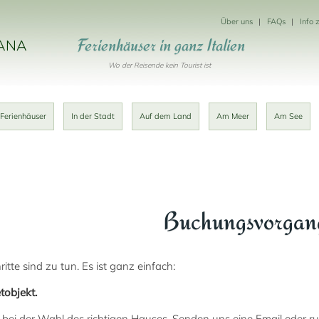
Über uns
FAQs
Info 
Ferienhäuser in ganz Italien
KANA
Wo der Reisende kein Tourist ist
 Ferienhäuser
In der Stadt
Auf dem Land
Am Meer
Am See
Buchungsvorgan
itte sind zu tun. Es ist ganz einfach:
tobjekt.
 bei der Wahl des richtigen Hauses. Senden uns eine Email oder r