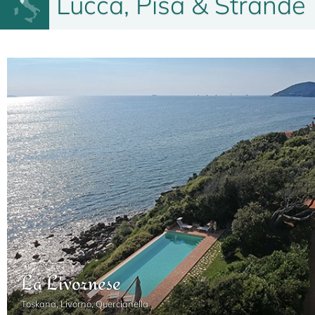
Lucca, Pisa & Strände
La Livornese
Toskana, Livorno, Quercianella