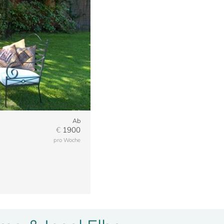
Ab
€
1900
pro Woche