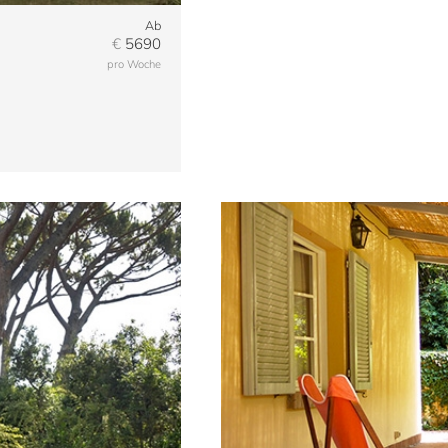
Ab
€
5690
pro Woche