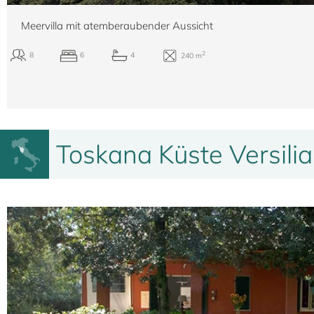
Meervilla mit atemberaubender Aussicht
Toskana Küste Versilia
2
8
6
4
240 m