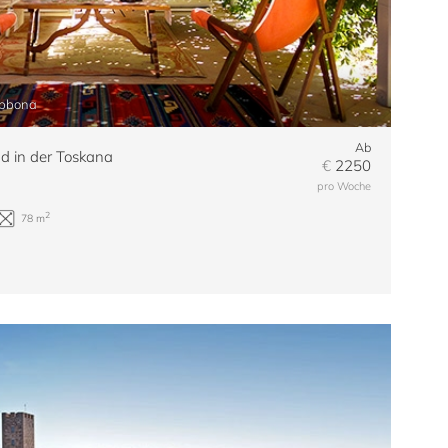
ibbona
Ab
d in der Toskana
€
2250
pro Woche