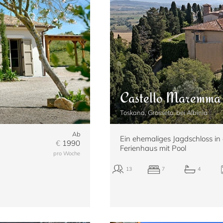
Castello Maremma
Toskana, Grosseto, bei Albinia
Ab
Ein ehemaliges Jagdschloss i
€
1990
Ferienhaus mit Pool
pro Woche