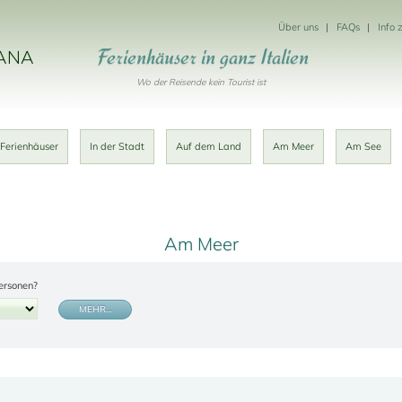
Über uns
FAQs
Info 
Ferienhäuser in ganz Italien
KANA
Wo der Reisende kein Tourist ist
 Ferienhäuser
In der Stadt
Auf dem Land
Am Meer
Am See
Am Meer
ersonen?
MEHR…