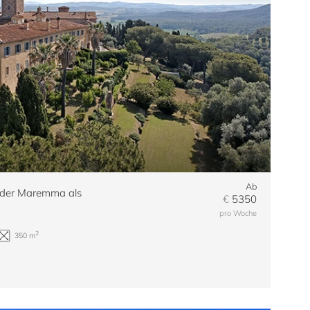
Ab
n der Maremma als
€
5350
pro Woche