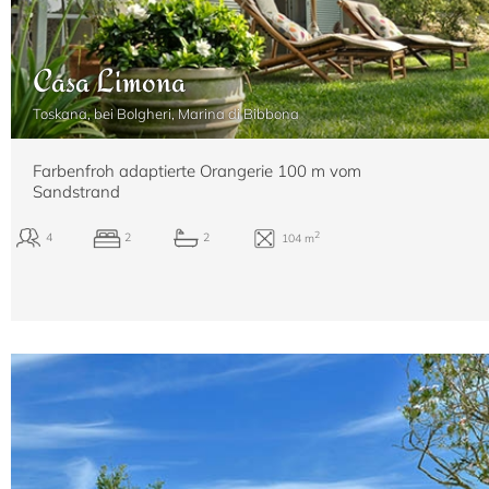
Casa Limona
Toskana, bei Bolgheri, Marina di Bibbona
Farbenfroh adaptierte Orangerie 100 m vom
Sandstrand
2
6+2
4
4
200 m