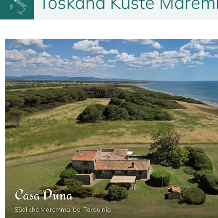
Toskana Küste Maremm
2
6
3
2
100 m
Casa Duna
Südliche Maremma, bei Tarquinia