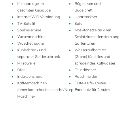
Klimaanlage im
Bügeleisen und
gesamten Gebäude
Bügelbrett
Internet WIFI Verbindung
Haartrockner
TV-Satellit
Safe
Spülmaschine
Moskitonetze an allen
Waschmaschine
Schlafzimmerfenstern ung
Wäschetrockner
Gartentüren
Kühlschrank und
Wasseraufbereiter
separater Gefrierschrank
(Grohe) für stilles und
Mikrowelle
sprudelndes Kaltwasser
Ofen
Feuerlöscher
Induktionsherd
Rauchmelder
Kaffeemaschinen
Erste-Hilfe-Kasten
(amerikanische/italienische/Nespresso-
Parkplatz für 2 Autos
Maschine)