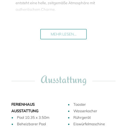
entsteht eine helle, zeitgemäße Atmosphäre mit
authentischem Charme.
Umgeben ist die Villa von einem etwa 2.500 m² großen
Garten. Der Salzwasserpool, auf Wunsch beheizbar, lädt
zum Entspannen auf Liegestühlen unter Sonnenschirmen
MEHR LESEN...
ein – stets begleitet von einem atemberaubenden Blick über
die Chianti-Landschaft. In unmittelbarer Nähe sorgen ein
Pizzaofen und ein Grill neben der überdachten Pergola für
genussvolle Mahlzeiten im Freien und echtes toskanisches
Lebensgefühl.
Die umliegende Landschaft ist geprägt von bezaubernden
Ausstattung
mittelalterlichen Dörfern, alten Burgen und charmanten
Weingütern. Weinberge und Felder werden von kleinen
Nebenstraßen durchzogen, die sich ideal für Erkundungen
zu Fuß oder mit dem E-Bike eignen.
FERIENHAUS
Toaster
AUSSTATTUNG
Wasserkocher
Pool 10.35 x 3.50m
Rührgerät
Beheizbarer Pool
Eiswürfelmaschine