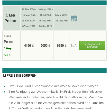
26 Mar 2026 -
16 May 2026 -
Casa
16 May 2026
04 Jul 2026
04 Jul 2026 -
Polino
26 Sep 2026 -
22 Aug 2026 -
22 Aug 2026
07 Nov 2026
26 Sep 2026
Casa
Polino
Verfügbarkeit
4150
€
5050
€
6650
€
N/A
anfragen
6
PAX 6
IM PREIS INBEGRIFFEN
Bett-, Bad- und Küchenwäsche mit Wechsel nach einer Woche
Eine Reinigung zur Wochenmitte ist im Preis inbegriffen (inklusive
Wechsel der Handtücher, jedoch nicht der Bettwäsche). Wenn Sie
die Villa länger als eine Woche gemietet haben, wird das Haus am
7. Tag gründlich gereinigt und die Bettwäsche gewechselt.