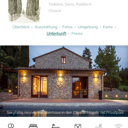
Toskana, Siena, Radda in
Chianti
Überblick
Ausstattung
Fotos
Umgebung
Karte
Unterkunft
Preise
Sorgfältig renoviertes Steinhaus in den Chianti-Hügeln mit Privatpool