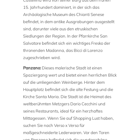
Castellina wird von seiner Burg aus dem frühen
15. Jahrhundert dominiert, in der sich das
Archäologische Museum des Chianti Senese
befindet, in dem antike Ausgrabungen ausgestellt
sind, darunter viele aus den etruskischen
Siedlungen der Region. In der Pfarrkirche San
Salvatore befindet sich ein wichtiges Fresko der
thronenden Madonna, das Bicci di Lorenzo
zugeschrieben wird.
Panzano:
Dieses malerische Stadt ist einen
Spaziergang wert und bietet einen herrlichen Blick
auf die umliegenden Weinberge. Hinter dem
Hauptplatz befindet sich die alte Festung und die
Kirche Santa Maria. Die Stadt ist die Heimat des
weltberühmten Metzgers Dario Cecchini und
seines Restaurants, ideal für ein herzhaftes
Mittagessen. Wenn Sie auf Shopping Lust haben,
suchen Sie nach Verso x Verso für
maßgeschneiderte Lederwaren. Vor den Toren
von Panzano befindet sich die wunderschöne