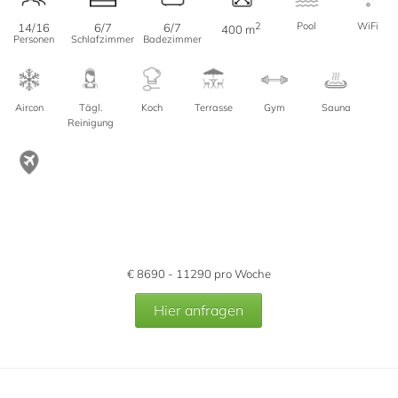
2
Pool
WiFi
14/16
6/7
6/7
400 m
Personen
Schlafzimmer
Badezimmer
Aircon
Tägl.
Koch
Terrasse
Gym
Sauna
Reinigung
€
8690 - 11290
pro Woche
Hier anfragen