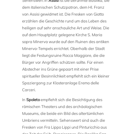
Sehenswert in
Assisi
ist die berühmte Basilika, die
dem italienischen Schutzpatron, dem Hl. Franz
von Assisi gewidmet ist. Die Fresken von Giotto
erzählen die Geschichte rund um das Leben des
heiligen auf sehr anschauliche Art und Weise. Die
auf dem Hauptplatz gelegene Kirche S. Maria
sopra Minerva wurde auf den Ruinen des antiken
Minerva-Tempels errichtet. Oberhalb der Stadt
liegt die Festungsruine Rocca Maggiore, die die
Bürger vor Angriffen schützen sollte. Für einen
Abstecher ins Grüne gepaart mit einer Prise
spiritueller Besinnlichkeit empfiehlt sich ein kleiner
Spaziergang zur Klosteranlage Eremo delle
Carceri.
In
Spoleto
empfiehlt sich die Besichtigung des
römischen Theaters und des archäologischen
Museums, die beide ein Bild des altertümlichen
Umbriens vermitteln. Sehenswert sind auch die
Fresken von Fra Lippo Lippi und Pinturicchio aus