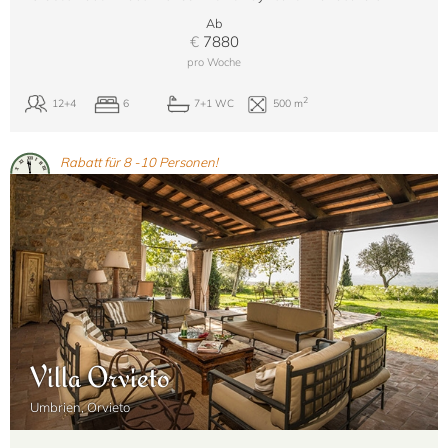
Ab
€
7880
pro Woche
Rabatt für 8 -10 Personen!
Villa Orvieto
Umbrien, Orvieto