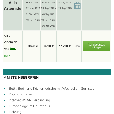
Villa
11 Apr 2026 -
30 May 2026
30 May 2026 -
Artemide
02 May 2026
29 Aug 2026 -
29 Aug 2026
26 Sep 2026 -
26 Sep 2026
19 Dec 2026
19 Dec 2026 -
09 Jan 2027
Villa
Artemide
Verfügbarkeit
8690
€
9990
€
11290
€
N/A
anfragen
12+2
PAX 14
IM MIETE INBEGRIFFEN
Bett-, Bad- und Küchenwäsche mit Wechsel am Samstag
Poolhandtücher
Internet WLAN Verbindung
Klimaanlage im Haupthaus
Heizung