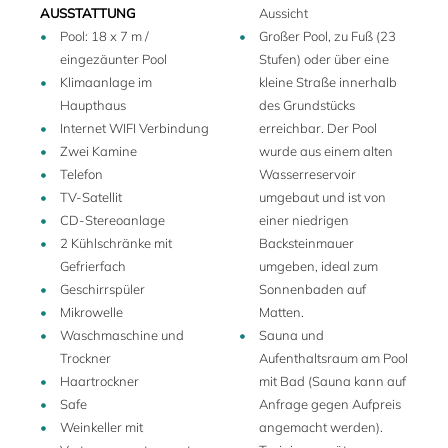
AUSSTATTUNG
Aussicht
Der weitläufige und panoramische Pool (18 x 7 m),
Pool: 18 x 7 m /
Großer Pool, zu Fuß (23
umgeben von duftenden mediterranen Pflanzen, liegt
eingezäunter Pool
Stufen) oder über eine
eingebettet in den aufwendig gestalteten Garten. Neben
Klimaanlage im
kleine Straße innerhalb
dem Pool befindet sich ein Poolhaus mit
Haupthaus
des Grundstücks
Sommerwohnzimmer, Badezimmer, Sauna und kleinem
Internet WIFI Verbindung
erreichbar. Der Pool
Fitnessraum. Zur Sicherheit der Kinder ist der Poolbereich
Zwei Kamine
wurde aus einem alten
eingezäunt. Unter der Pergola, neben dem Poolhaus,
Telefon
Wasserreservoir
befindet sich ein Weinkeller mit einer Auswahl
TV-Satellit
umgebaut und ist von
hochwertiger italienischer Weine. Im Freien können die
CD-Stereoanlage
einer niedrigen
Gäste einen Spielplatz, eine schattige Bocciabahn, eine
2 Kühlschränke mit
Backsteinmauer
Tischtennisplatte und einen Grill genießen.
Gefrierfach
umgeben, ideal zum
Die Eigentümer wohnen auf dem angrenzenden
Geschirrspüler
Sonnenbaden auf
Privatgrundstück und können Ihren Aufenthalt mit ihrem
Mikrowelle
Matten.
Wissen und ihrer herzlichen Gastfreundschaft bereichern.
Waschmaschine und
Sauna und
Auf Anfrage können sie Dienstleistungen wie Mittag- und
Trockner
Aufenthaltsraum am Pool
Abendessen, Babysitter, Lebensmittellieferungen,
Haartrockner
mit Bad (Sauna kann auf
Kochdienste und Weinproben arrangieren.
Safe
Anfrage gegen Aufpreis
Weinkeller mit
angemacht werden).
Das Anwesen umfasst 100 Hektar Land mit Olivenbäumen