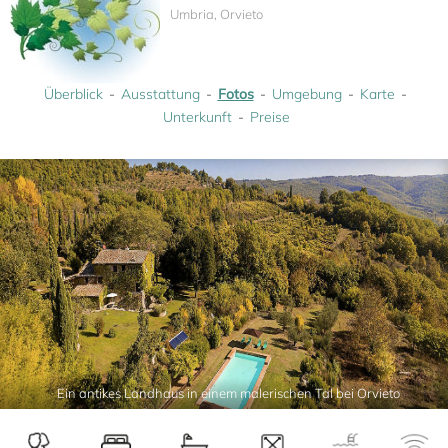
Umbria, Orvieto
Überblick
Ausstattung
Fotos
Umgebung
Karte
Unterkunft
Preise
Ein antikes Landhaus in einem malerischen Tal bei Orvieto