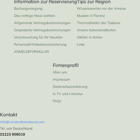
Information zur Reservierung
Tips zur Region
Buchungsvorgang
Wissenswertes vor der Anreise
Das richtige Haus wählen
Museen in Florenz
Allgemeine Vertragsbestimmungen
Thermalbäder der Toskana
Gesonderte Vertragsbestimmungen
Unsere Italienlandkarten
Verantwortung für Ihr Haustier
Wetter in Italien
Reiserücktrittskostenversicherung
Links
ANMELDEFORMULAR
Firmenprofil
Über uns
Impressum
Datenschutzerklärung
In TV und Literatur
FAQs
Kontakt
info@verstecktetoskana.com
Tel. von Deutschland
02223 908019