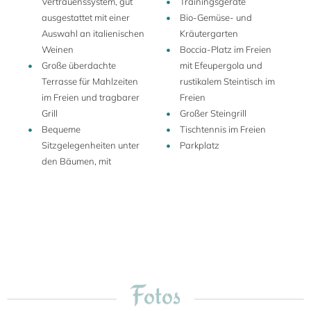
Vertrauenssystem, gut
Trainingsgeräte
und einem Eichenwald und liegt in einem abgeschiedenen,
ausgestattet mit einer
Bio-Gemüse- und
völlig privaten Tal. Die Atmosphäre ist friedlich und privat
Auswahl an italienischen
Kräutergarten
und die Lage ist ländlich und dennoch zentral, nur 15
Weinen
Boccia-Platz im Freien
Minuten von Cetona und der charmanten Stadt San
Große überdachte
mit Efeupergola und
Casciano dei Bagni entfernt, wo Sie Geschäfte, Restaurants
Terrasse für Mahlzeiten
rustikalem Steintisch im
und ausgezeichnete italienische Cafés finden.
im Freien und tragbarer
Freien
Grill
Großer Steingrill
Bequeme
Tischtennis im Freien
Sitzgelegenheiten unter
Parkplatz
den Bäumen, mit
Fotos