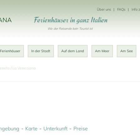
Über uns
FAQs
Info 
Ferienhäuser in ganz Italien
KANA
Wo der Reisende kein Tourist ist
 Ferienhäuser
In der Stadt
Auf dem Land
Am Meer
Am See
Veneto
La Veneziana
mgebung
Karte
Unterkunft
Preise