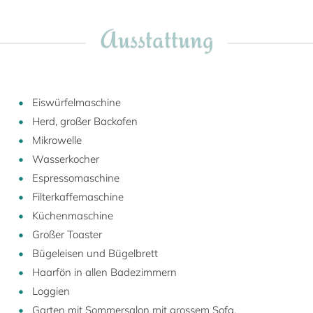
Ausstattung
Eiswürfelmaschine
Herd, großer Backofen
Mikrowelle
Wasserkocher
Espressomaschine
Filterkaffemaschine
Küchenmaschine
Großer Toaster
Bügeleisen und Bügelbrett
Haarfön in allen Badezimmern
Loggien
Garten mit Sommersalon mit grossem Sofa,