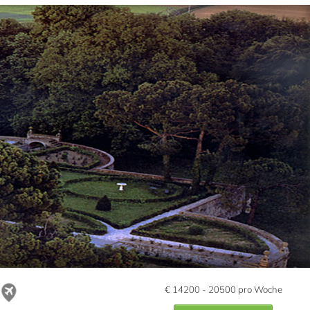
€
14200 - 20500
pro Woche