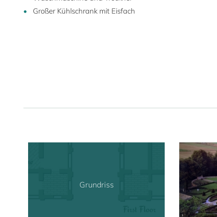
Großer Kühlschrank mit Eisfach
Grundriss