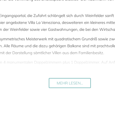
gangsportal, die Zufahrt schlängelt sich durch Weinfelder sanft
 angebotene Villa La Veneziana, desweiteren ein kleineres mittela
 der Weinfelder sowie vier Gastwohnungen, die bei den Wirtscha
nd symmetrisches Meisterwerk mit quadratischem Grundriß sowie zwe
. Alle Räume und die dazu gehörigen Balkone sind mit prachtvolle
mit der Darstellung sämtlicher Villen aus dem Familienbesitz.
en in 4 monumentalen Doppelzimmern plus 1 Doppelzimmer. Auf Anf
eis verfügbar, was die Gesamtkapazität der Unterkunft auf 12 P
 Golfplatz an mit einem zum Golfclub gehörendem Spitzenrestauran
MEHR LESEN...
Ruf und ist eine Dépendance des Restaurants Le Calandre, das dre
ionischen Pool vorfinden. Darüberhinaus hat La Veneziana einen p
ub mit 5 Hartplätzen direkt neben dem Golfclub.