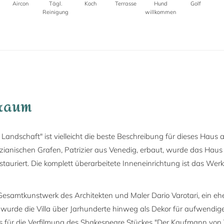
Aircon
Tägl.
Koch
Terrasse
Hund
Golf
Reinigung
willkommen
Traum
Landschaft" ist vielleicht die beste Beschreibung für dieses Haus
ezianischen Grafen, Patrizier aus Venedig, erbaut, wurde das Haus 
restauriert. Die komplett überarbeitete Inneneinrichtung ist das Wer
esamtkunstwerk des Architekten und Maler Dario Varotari, ein eh
, wurde die Villa über Jarhunderte hinweg als Dekor für aufwendi
s für die Verfilmung des Shakespeare Stückes "Der Kaufmann von V