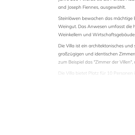
and Joseph Fiennes, ausgewählt.
Steinlöwen bewachen das mächtige Ein
Weingut. Das Anwesen umfasst die hier
Weinkellern und Wirtschaftsgebäuden
Die Villa ist ein architektonisches u
großzügigen und identischen Zimmern
zum Beispiel das "Zimmer der Villen", 
Die Villa bietet Platz für 10 Person
in separaten Räumen und gegen Aufpr
An die Villa grenzt an einen 27-Loch
Restaurant hat einen hervorragenden 
Golfclub werden Sie auch einen olymp
Bildergalerie). Es gibt einen Tenniscl