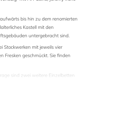
 aufwärts bis hin zu dem renomierten
lterliches Kastell mit den
ftsgebäuden untergebracht sind.
i Stockwerken mit jeweils vier
n Fresken geschmückt. Sie finden
rage sind zwei weitere Einzelbetten
ersonen erhöht.
t mit 1 Michelin Stern. Das
i Michelin-Sterne erkocht hat. Im
rivaten Jacuzzi-Pool (siehe