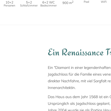
2
Pool
WiFi
10+2
5+2
6+2 WC
900 m
Personen
Schlafzimmer
Badezimmer
Ein Renaissance 
Ein "Diamant in einer legendenhaften 
Jagdschloss für die Familie eines ven
direkter Nachfahre, mit viel Sorgfalt 
Innenarchitektin.
Das Haus aus dem Jahr 1568 ist ein G
Ursprünglich als Jagdschloss geplant
Jahre 2004 wurde sie als Portias Hau