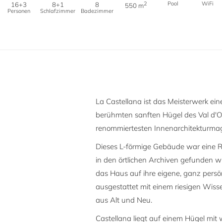
2
Pool
WiFi
16+3
8+1
8
550 m
Personen
Schlafzimmer
Badezimmer
La Castellana ist das Meisterwerk ei
berühmten sanften Hügel des Val d'Or
renommiertesten Innenarchitekturmag
Dieses L-förmige Gebäude war eine Rui
in den örtlichen Archiven gefunden w
das Haus auf ihre eigene, ganz pers
ausgestattet mit einem riesigen Wiss
aus Alt und Neu.
Castellana liegt auf einem Hügel mit