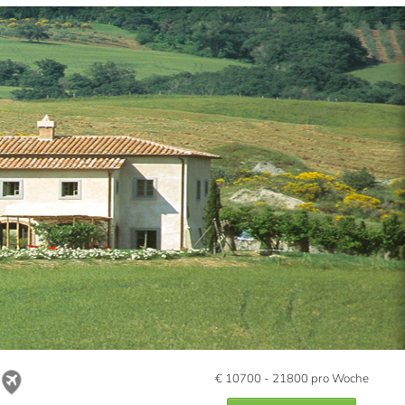
€
10700 - 21800
pro Woche