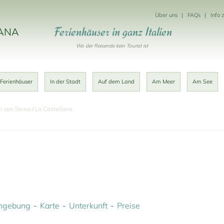
Über uns
FAQs
Info 
Ferienhäuser in ganz Italien
KANA
Wo der Reisende kein Tourist ist
 Ferienhäuser
In der Stadt
Auf dem Land
Am Meer
Am See
h von Siena
La Castellana
gebung
Karte
Unterkunft
Preise