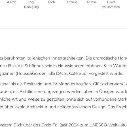
Aircon
Tägl.
Koch
Terrasse
Kamin
Hund
Reinigung
willkommen
nes berühmten italienischen Innenarchitekten. Die dramatische Han
cia lässt die Schönheit seines Haussinneren erahnen. Kein Wunde
azinen (House&Garden, Elle Décor, Coté Sud) vorgestellt wurde.
ne, als die Besitzerin und ihr Mann es kauften. Glücklicherweise 
urden, als Richtlinie herangezogen werden, aber im Übrigen wurd
önliche Art und Weise zu gestalten, ohne sich auf vorhandene Me
en über lokale Architektur und zeitgenössischem Design. Das Erg
 weitem Blick über das Orcia-Tal (seit 2004 zum UNESCO-Weltkultur