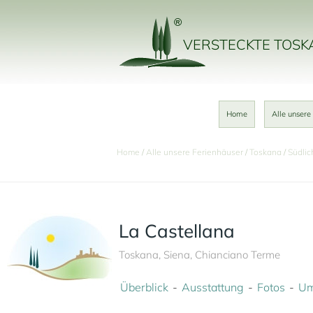
VERSTECKTE TOS
Home
Alle unsere
Home
Alle unsere Ferienhäuser
Toskana
Südlic
La Castellana
Toskana, Siena, Chianciano Terme
Überblick
Ausstattung
Fotos
Um