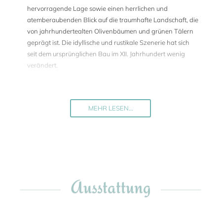
hervorragende Lage sowie einen herrlichen und
atemberaubenden Blick auf die traumhafte Landschaft, die
von jahrhundertealten Olivenbäumen und grünen Tälern
geprägt ist. Die idyllische und rustikale Szenerie hat sich
seit dem ursprünglichen Bau im XII. Jahrhundert wenig
verändert.
Torre nel Verde liegt auf einem der sanft geschwungenen
Hügel, die typisch für die Landschaft Umbriens sind. Das
Haus bietet eine ruhige Atmosphäre, eine atemberaubende
MEHR LESEN...
Aussicht und ist sicherlich einer der schönsten Rückzugsorte
in ganz Umbrien, zumal man darüber hinaus in den Genuß
eines unaufdringlichen Fünf-Sterne-Service kommt sowie
von den Einrichtungen und Annehmlichkeiten eines Fünf-
Sterne-Luxus-Resorts profitiert.
Torre nel Verde bietet Platz für 6-8 Personen (6
Ausstattung
Erwachsene plus zwei Kinder). Die Gäste erwarten 3
hochwertig eingerichtete Zimmer mit Bad, die alle in
sanften Farben gestaltet wurden und mit einer