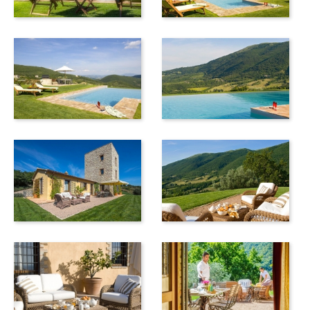
Dieses exklusive Anwesen ist seit Generationen im Besitz
der gleichen Familie. Das Gelände mit einem Schloß liegt
hoch über dem beeindruckenden Tal des Monte Tezio, 20
km von Perugia und 15 km vom Lago Trasimeno entfernt.
Mit insgesamt 7.200 Hektar unberührten Wäldern, Tälern,
Seen und Flüssen ist es der perfekte Ort für einen
erholsamen und ungestörten Urlaub in einem
außerordentlich komfortablen und eleganten Ambiente -
eine Oase der Ruhe und ein perfektes Reiseziel für all
diejenigen, die während ihres Urlaubs Abstand von ihrem
hektischen Alltag gewinnen möchten und sich nach etwas
mehr Spiritualität und Ruhe sehnen und die darüber hinaus
den Luxus einer hochwertigen Aus-Zeit und ein hohes Maß
an Privatsphäre schätzen. Garantiert wird letzteres durch
den Fünf-Sterne-Service sowie die Anlagen und
Serviceleistungen eines nahegelegenen Luxus Golf Resorts,
einem 18-Loch-Golfplatz mit Clubhaus und Restaurant.
Insgesamt vier, erst kürzlich eindrucksvoll sanierte Villen