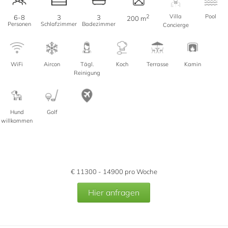
2
Villa
Pool
6-8
3
3
200 m
Personen
Schlafzimmer
Badezimmer
Concierge
WiFi
Aircon
Tägl.
Koch
Terrasse
Kamin
Reinigung
Hund
Golf
willkommen
€
11300 - 14900
pro Woche
Hier anfragen