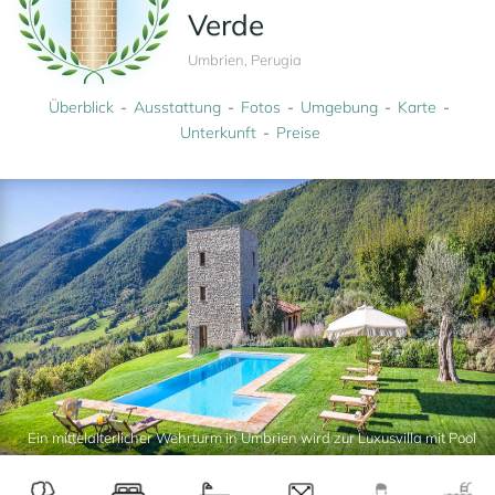
Verde
Umbrien, Perugia
Überblick
Ausstattung
Fotos
Umgebung
Karte
Unterkunft
Preise
Ein mittelalterlicher Wehrturm in Umbrien wird zur Luxusvilla mit Pool