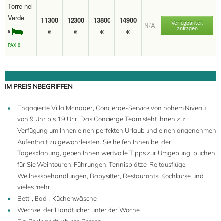
Torre nel
Verde
11300
12300
13800
14900
Verfügbarkeit
N/A
anfragen
€
€
€
€
6
PAX 6
IM PREIS NBEGRIFFEN
Engagierte Villa Manager, Concierge-Service von hohem Niveau
von 9 Uhr bis 19 Uhr. Das Concierge Team steht Ihnen zur
Verfügung um Ihnen einen perfekten Urlaub und einen angenehmen
Aufenthalt zu gewährleisten. Sie helfen Ihnen bei der
Tagesplanung, geben Ihnen wertvolle Tipps zur Umgebung, buchen
für Sie Weintouren, Führungen, Tennisplätze, Reitausflüge,
6
Wellnessbehandlungen, Babysitter, Restaurants, Kochkurse und
vieles mehr.
Bett-, Bad-, Küchenwäsche
Wechsel der Handtücher unter der Woche