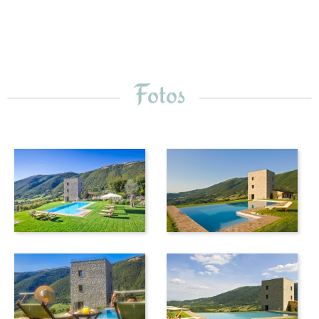
Naturliebhaber, die die umliegenden Wälder und
Naturparks erkunden möchten. Die Gäste haben die
Möglichkeit, in dem herrlichen Überlaufpool ein paar
Bahnen zu schwimmen, ein gemütliches Glas Wein auf der
Dachterrasse zu trinken oder ein romantisches Candle-
Fotos
Light-Dinner zu genießen, das vom Chefkoch der Anlage
auf den Terrassen der Villa serviert wird, bevor Sie am
Ende des Tages in den übergroßen und kuschelweichen
Betten in einen tiefen Schlaf fallen.
Highlights: Das Haus hat einen herrlichen Blick über die
umbrischen Hügel und liegt nah zum benachbarten
Golfplatz mit dem schönen mittelalterlichen Kastell im
Hintergrund, das ebenfalls zum Landgut gehört. 18-Loch-
Meisterschaftsgolfplatz entworfen von Robert Trent Jones
Jr. mit Golf-Clubhaus und Restaurant innerhalb des
Anwesens, 4 Minuten von der Villa entfernt. Alle Hausgäste
profitieren von einer ermäßigten Greenfee, Ermässigung im
Golfshop und für Golfkurse.