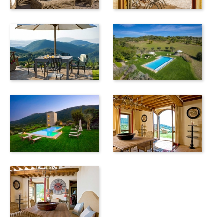
(das hier angebotene Haus Torre nel Verde,
Villa nel Verde
,
Villa San Salvo
und
Serenata
/ alle in unserem Repertoire)
bieten den Gästen die Möglichkeit, Umbrien zu erkunden
und zu erleben und den Charme der umbrischen
Landschaft in vollen Zügen zu genießen. Die wichtigsten
Städte Umbriens sind Perugia, Spoleto, Todi, Gubbio,
Norcia, Assisi und Orvieto, und sie sind alle in
Tagesausflügen erreichbar.
Was Sie wissen sollten: Die Unterkünfte befinden sich in
ländlicher Lage, auf einem Hügel (600 Meter über dem
Meeresspiegel). Das Anwesen ist ein weitläufiger aktiver
landwirtschaftlicher Betrieb in Umbrien. Die Zufahrt zu den
Häusern ist eine lange und gelegentlich steile private weiße
Schotterstrasse, die weder für Sportwagen oder andere
niedrig gelegene Autos geeignet ist. Es ist ratsam ein Auto
mit 4-Radantrieb zu mieten.