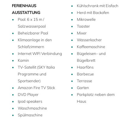
atemberaubenden Aussicht auf das Naturschutzgebiet
FERIENHAUS
Kühlschrank mit Eisfach
aufwarten können. Dank der zahlreichen Fenster in den
AUSSTATTUNG
Herd mit Backofen
Schlafzimmern und Wohnräumen können die
Pool: 6 x 15 m /
Mikrowelle
Sonnenstrahlen ungehindert eindringen und sorgen im
Salzwasserpool
Toaster
Innern für eine angenehme und lichtdurchflutete
Beheizbarer Pool
Mixer
Atmosphäre.
Klimaanlage in den
Wasserkocher
Das Erdgeschoß ist wie folgt aufgeteilt: reizvolles und
Schlafzimmern
Kaffeemaschine
gemütliches Wohnzimmer, das in einen offenen Eßbereich
Internet WIFI Verbindung
Bügeleisen- und
mit Terrassentüren übergeht, von dem man auf die
Kamin
Bügelbrett
Terrasse sowie die Gartenanlage der Villa gelangt. Gleich
TV-Satellit (SKY Italia
Haarföns
hinter dem Eßbereich befindet sich eine gut ausgestattete
Programme und
Barbecue
Küche. Die großen Fenster lassen das Sonnenlicht
Sportsender)
Terrasse
ungehindert eindringen und sorgen im Wohnzimmer sowie
Amazon Fire TV Stick
Garten
im Eßbereich für eine lichtdurchflutete Atmosphäre. Das
DVD Player
Parkplatz neben dem
Wohnzimmer ist mit äußerst gemütlichen, weichen Sofas
Ipod speakers
Haus
ausgestattet, in denen bis zu 8 Personen bequem Platz
Waschmaschine
finden.
Spülmaschine
Das weitläufige Privatgelände garantiert ein hohes Maß an
Privatsphäre und ist ideal für Wanderer und