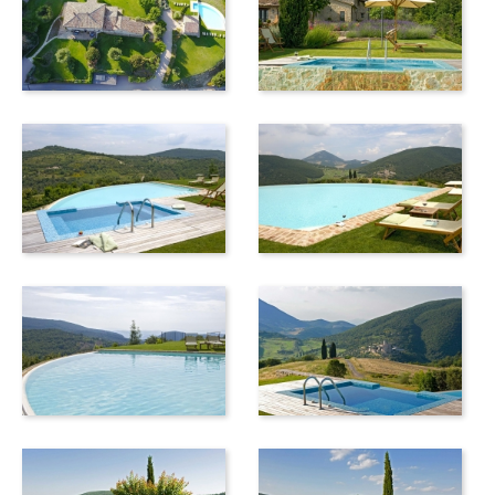
den Fünf-Sterne-Service sowie die Anlagen und
Serviceleistungen eines nahegelegenen Luxus Golf Resorts,
einem 18-Loch-Golfplatz mit Clubhaus und Restaurant.
Insgesamt vier, erst kürzlich eindrucksvoll sanierte Villen
(die hier angebotene Villa nel Verde,
Villa San Salvo
,
Torre
nel Verde
und
Serenata
/ alle in unserem Repertoire) bieten
den Gästen die Möglichkeit, Umbrien zu erkunden und zu
erleben und den Charme der umbrischen Landschaft in
vollen Zügen zu genießen. Die wichtigsten Städte Umbriens
sind Perugia, Spoleto, Todi, Gubbio, Norcia, Assisi und
Orvieto, und sie sind alle in Tagesausflügen erreichbar.
Was Sie wissen sollten: Die Unterkünfte befinden sich in
ländlicher Lage, auf einem Hügel (600 Meter über dem
Meeresspiegel). Das Anwesen ist ein weitläufiger aktiver
landwirtschaftlicher Betrieb in Umbrien. Die Zufahrt zu den
Häusern ist eine lange und gelegentlich steile private weiße
Schotterstrasse, die weder für Sportwagen oder andere
niedrig gelegene Autos geeignet ist. Es ist ratsam ein Auto