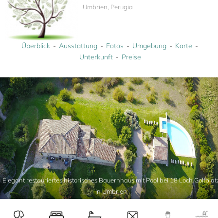
Umbrien, Perugia
Überblick
Ausstattung
Fotos
Umgebung
Karte
Unterkunft
Preise
Elegant restauriertes historisches Bauernhaus mit Pool bei 18 Loch Golfplat
in Umbrien