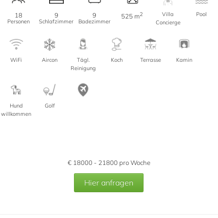
2
Villa
Pool
18
9
9
525 m
Personen
Schlafzimmer
Badezimmer
Concierge
WiFi
Aircon
Tägl.
Koch
Terrasse
Kamin
Reinigung
Hund
Golf
willkommen
€
18000 - 21800
pro Woche
Hier anfragen