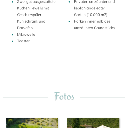
Zwei gut ausgestattete
Privater, umzäunter und
werden: das Hauptgebäude, mit oder ohne Cottage „Tiglio“
Küchen, jeweils mit
lieblich angelegter
(12 oder 14 Personen) und Ferienwohnung „Olivo“ (4
Geschirrspüler,
Garten (10.000 m2)
Personen).
Kühlschrank und
Parken innerhalb des
Backofen
umzäunten Grundstücks
Mikrowelle
Dieses exklusive Anwesen ist seit Generationen im Besitz
Toaster
der gleichen Familie. Das Gelände mit einem Schloß liegt
hoch über dem beeindruckenden Tal des Monte Tezio, 20
km von Perugia und 15 km vom Lago Trasimeno entfernt.
Mit insgesamt 7.200 Hektar unberührten Wäldern, Tälern,
Seen und Flüssen ist es der perfekte Ort für einen
erholsamen und ungestörten Urlaub in einem
außerordentlich komfortablen und eleganten Ambiente -
Fotos
eine Oase der Ruhe und ein perfektes Reiseziel für all
diejenigen, die während ihres Urlaubs Abstand von ihrem
hektischen Alltag gewinnen möchten und sich nach etwas
mehr Spiritualität und Ruhe sehnen und die darüber hinaus
den Luxus einer hochwertigen Aus-Zeit und ein hohes Maß
an Privatsphäre schätzen. Garantiert wird letzteres durch