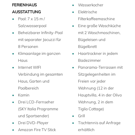
saisonalen Zutaten köstliche Gerichte zu zaubern – und
FERIENHAUS
Wasserkocher
diese anschließend auf der Terrasse des Ferienhauses mit
AUSSTATTUNG
Elektrische
Blick auf die atemberaubende Landschaft zu genießen.
Pool: 7 x 15 m /
Filterkaffeemaschine
Die Gäste haben die Möglichkeit, sich im wunderschön
Salzwasserpool
Eine große Waschküche
gelegenen Infinity-Pool abzukühlen, Spaziergänge im
Beheizbarer Infinity-Pool
mit 2 Waschmaschinen,
Naturschutzgebiet zu unternehmen, die umliegenden
mit separater Jacuzzi für
Bügeleisen und
Dörfer und Kulturstätten zu besuchen oder sich im Schatten
8 Personen
Bügelbrett
eines uralten Baumes zu entspannen. Ebenfalls sehr
Klimaanlage im ganzen
Haartrockner in jedem
reizvoll ist zweifellos der von Robert Trent Jones Jr.
Haus
Badezimmer
entworfenen 18-Loch-Golfplatz, der in 3 Minuten
Internet WIFI
Panorama-Terrassen mit
erreichbar ist. Im zugehörigen Clubhaus-Restaurant kann
Verbindung im gesamten
Sitzgelegenheiten im
man zudem gut essen. Alle Hausgäste profitieren von einer
Haus, Garten und
Freien vor jeder
ermäßigten Greenfee, Ermässigung im Golfshop und für
Poolbereich
Wohnung (12 in der
Golfkurse.
Kamin
Hauptvilla, 4 in der Olivo
Drei LCD-Fernseher
Wohnung, 2 in dem
Das weitläufige Privatgelände rund um Villa nel Verde
(SKY Italia Programme
Tiglio Cottage)
bietet sowohl Privatsphäre als auch ausreichend Platz, um
und Sportsender)
Grill
die umliegenden Wald- und üppig bewachsenen
Drei DVD-Player
Tischtennis auf Anfrage
Naturschutzgebiete in aller Ruhe zu erkunden.
Amazon Fire TV Stick
erhältlich
In der Nebensaison kann das Ferienhaus getrennt gemietet