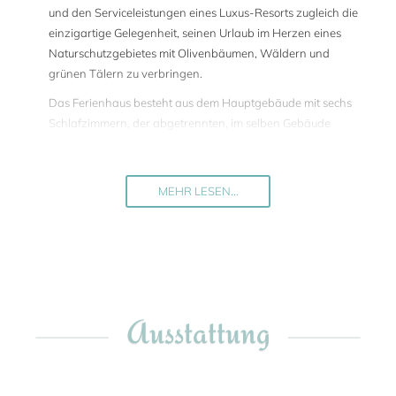
und den Serviceleistungen eines Luxus-Resorts zugleich die
einzigartige Gelegenheit, seinen Urlaub im Herzen eines
Naturschutzgebietes mit Olivenbäumen, Wäldern und
grünen Tälern zu verbringen.
Das Ferienhaus besteht aus dem Hauptgebäude mit sechs
Schlafzimmern, der abgetrennten, im selben Gebäude
gelegenen Wohnung "Olivo" mit zwei Schlafzimmern und
dem reizvollen, freistehenden Cottage "Tiglio" mit einem
Schlafzimmer. Die elegante Inneneinrichtung besticht
MEHR LESEN...
durch eine Reihe von Antiquitäten, klassisch-modernen
Möbeln, wunderschönen Holzbalken, reizenden
Blumendekoren in den Schlafzimmern und ortstypischen
Fliesen aus dem nahe gelegenen Deruta in den
Badezimmern.
Die Gemeinschaftsräume und die drei Schlafzimmer der
Ausstattung
größeren Wohnung wurden 2018 komplett renoviert und
neu eingerichtet. Ein Highlight ist sicherlich die neu
gestaltete offene Küche, die dazu einlädt, mit frischen