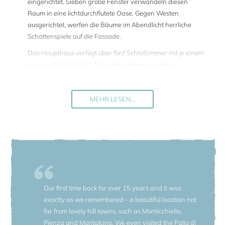
eingerichtet. Sieben große Fenster verwandeln diesen
Raum in eine lichtdurchflutete Oase. Gegen Westen
ausgerichtet, werfen die Bäume im Abendlicht herrliche
Schattenspiele auf die Fassade.
Das Haupthaus verfügt über fünf Schlafzimmer mit je einem
eigenen Badezimmer. Ein nebengelegenes kleines
Steinhaus, das früher Schweinestall, Hühnerstall und
Ochsenstall war, wurde in eine Loft ähnliche Dépendance
umgebaut und bietet zwei Schlafzimmer, zwei
MEHR LESEN...
Badezimmer, ein großes Wohnzimmer mit Kamin und eine
offene Küche.
Der Garten wurde von dem englischen Architekten Peter
Curzon gestaltet. Rosen, Hortensien, Geissblätter, Lavendel,
verschiedene Arten von Salbei und Rosmarin kreuzen sich
mit imposanten Steineichen und einheimischen
Obstbäumen. Eine Augenweide!
Our first time back for over 15 years and it was
exactly as we remembered - a beautiful location not
Ein langer Tisch für Mahlzeiten im Freien wird von einem
far from lovely hill towns, such as Monticchiello,
mit Kletterrosen bewachsenen Schilfdach
Pienza and Montalcino. We even visited the Palio di
beschattet. Etwas weiter entfernt, befindet sich der Pool.