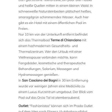
und heiße Quellen mitten in einem kleinen Wald: In
schneeweiße Natursteinbecken plätschert heißes,
smaragdgrün schimmerndes Wasser. Auch hier
gibt es ein Hotel mit einem öffentlichen Pool im
Freien.
Nur 10 km von der Unterkunft entfernt befindet
sich das Thermalbad
Terme di Chianciano
mit
einem hochmodernen Gesundheits- und
Thermalzentrum. Wer den Urlaub mit einer
Wellnesspause verbinden möchte, kann
Fangobäder, kosmetische und therapeutische
Behandlungen, Solarium, Massagen und
Hydromassagen genießen.
In
San Casciano dei Bagni
in 30 km Entfernung
wurde vor wenigen Jahren eine Medicivila zu
einem Luxus-Kurzentrum umgebaut. Der Blick vom
Pool auf das Orcia Tal ist atemberaubend.
Outlet:
"Fashionistas" können sich im Prada Outlet
auf dem Weg nach Florenz (Autobahnausfahrt