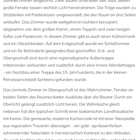
Sommerzimmer umgeformt. Zwei Säulen unterteilen den Saal; sieben
große Fenster lassen reichlich Licht hereinströmen. Die Tröge wurden zu
Sitzbänken mit Polsterkissen umgewandelt, die den Raum an drei Seiten
umlaufen. Das Zimmer wurde weitgehend nüchtern konzipiert,
abgesehen von dem großen Kamin, einem Teppich und zwei riesigen
Sofas zum Faulenzen. In diesem Zimmer gibt es auch einen Kühlschrank
und ein Waschbecken. Auf dem Erdgeschoß wurde ein Schlafzimmer
und ein für Behinderte geeignetes Bad geschaffen. Erd- und
Obergeschoß sind durch eine regionaltypische Außentreppe
miteinander verbunden und zusätzlich durch eine innere Wendeltreppe
- ein Nachbau einer Treppe des 15. Jahrhunderts, die in der kleinen
Renaissancestadt Sarteano gefunden wurde.
Das zentrale Zimmer im Obergeschoß ist das Wohnzimmer. Fenster an
beiden Seiten des Raumes bieten Ausblicke über die Bäume. Durch ein
Oberlicht gelangt zusätzlich Licht herein. Die Wohnküche gleich
nebenan hat den typischen Schnitt einer toskanischen Landhausküche
mit Kamin. Die gemauerte, moderne Küchenzeile ist mit einer Steinplatte
aus regionalem Travertin überzogen - ein gold- aprikosenfarben
schimmernder Naturstein in harmonischem Kontrast zu den Wänden,