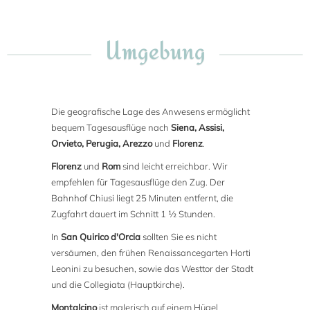
Umgebung
Die geografische Lage des Anwesens ermöglicht
bequem Tagesausflüge nach
Siena, Assisi,
Orvieto, Perugia, Arezzo
und
Florenz
.
Florenz
und
Rom
sind leicht erreichbar. Wir
empfehlen für Tagesausflüge den Zug. Der
Bahnhof Chiusi liegt 25 Minuten entfernt, die
Zugfahrt dauert im Schnitt 1 ½ Stunden.
In
San Quirico d'Orcia
sollten Sie es nicht
versäumen, den frühen Renaissancegarten Horti
Leonini zu besuchen, sowie das Westtor der Stadt
und die Collegiata (Hauptkirche).
Montalcino
ist malerisch auf einem Hügel