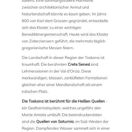
Italiens. Eine stimmungsvollere Harmonie
zwischen architektonischer Anmut und
Naturlandschaft könnte es kaum geben. Im Jahre
800 von Karl dem Grossen gegründet, entwickelte
sich das Kloster zu einer wichtigen
Benediktinergemeinschaft. Heute wird das Kloster
von Zisterziensern geführt, die mehrmals täglich
gregorianische Messen feiern.
Die Landschaft in dieser Region der Toskana ist
traumhaft. Die berühmten
Crete Senesi
sind
Lehmerosionen in der Val d'Orcia. Diese
merkwürdigen, blassen, zerklüfteten Formationen
gleichen eher einer Mondlandschaft als einem
irdischen Platz.
Die Toskana ist berühmt für die Heißen Quellen
-
ein Geothermalsystem, welches ungefähr den
Monte Amiata umläuft: Die beeindruckendsten
sind die
Quellen von Saturnia
, im Süd-Westen der
Region. Dampfendes Wasser sammelt sich in einer