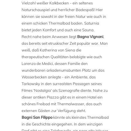
Vielzahl weißer Kalkbecken - ein seltenes
Naturschauspiel und herrlicher Badespaß! Hier
können sie sowohl in der freien Natur wie auch in
einem schicken Thermalbad baden. Saturnia
bietet jeden Komfort und auch eine Sauna.
Recht nahe beim Anwesen liegt
Bagno Vignoni
,
das bereits seit etruskischer Zeit populär war. Man
weiß, daß Katherina von Siena die
therapeutischen Qualitäten belobigte wie auch
Lorenzo de Medici, dessen Familie den
wunderbaren arkadenumsäumten Platz um das
Wasserbecken anlegte - ein Ambiente, das
Tarkowsky in den surrealsten Passagen seines
Filmes 'Nostalgia' als Szenografie diente. Nahe zu
dieser antiken Piazza gibt es in einem Hotel ein
schönes Freibad mit Thermalwasser, das auch
externen Gästen zur Verfügung steht.
Bagni San Filippo
könnte als kleinstes Thermalbad
in die Geschichte eingegehen. In dem winzigen
Dorf gibt es eine Telefonzelle, ein paar alte Häuser