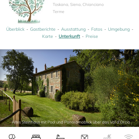
Toskana, Siena, Chianciano
Terme
Überblick
Gastberichte
Ausstattung
Fotos
Umgebung
Karte
Unterkunft
Preise
Altes Steinhaus mit Pool und Panoramablick über das Val d'Orcia