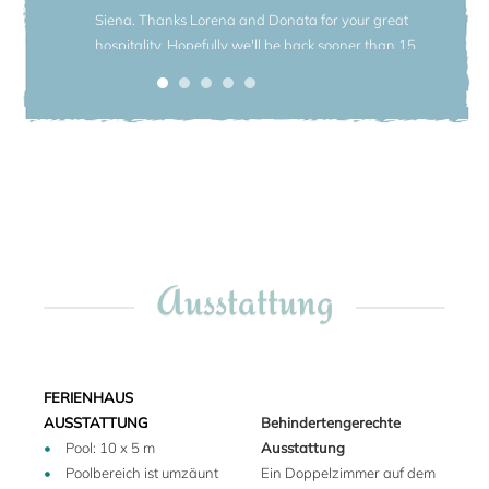
Siena. Thanks Lorena and Donata for your great
Sein Design führt auf die traditionellen Wäsche-Becken der
hospitality. Hopefully we'll be back sooner than 15
Region zurück. Eine private 2 km lange, unasphaltierte
years next time!
Zufahrt führt zum Haus.
Mark, July 2024
Die nächste Dorfschaft ist Contignano und liegt auf der
anderen Seite des Orciaflusses, 7 km vom Haus. Dort finden
Sie ein Lebensmittelgeschäft, eine Bar, einen Metzger, ein
Obst- und Gemüsegeschäft. Eine größere Auswahl an
Geschäften und einen Supermarkt gibt es im 10 km entfernt
gelegenen Chianciano Terme. Das nächste Restaurant, wo
Ausstattung
Sie Frühstück, Mittag- und Abendessen haben können, liegt
6 km vom Haus.
Dieses Haus gehört zu einem großen Besitz, der sich über
die Hügel der Val d'Orcia erstreckt - ein schönes Tal im
FERIENHAUS
Süden der Toskana, das seit 2004 in der Liste des
AUSSTATTUNG
Behindertengerechte
UNESCO-Weltkulturerbe aufgeführt ist. Es liegt auf halbem
Pool: 10 x 5 m
Ausstattung
Weg zwischen Florenz und Rom, in guter Reichweite zu
Poolbereich ist umzäunt
Ein Doppelzimmer auf dem
Siena, Arezzo, Perugia, Assisi und Orvieto. Renaissance