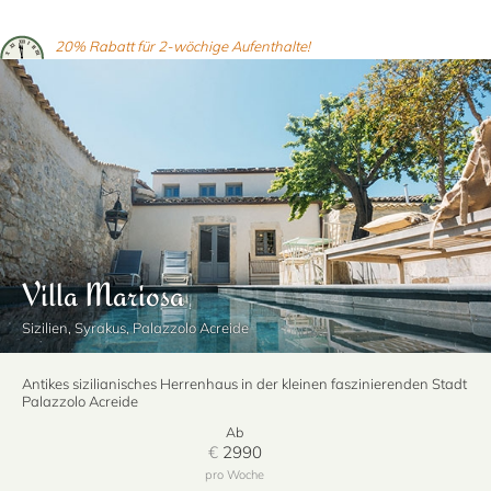
20% Rabatt für 2-wöchige Aufenthalte!
Villa Mariosa
Sizilien, Syrakus, Palazzolo Acreide
Antikes sizilianisches Herrenhaus in der kleinen faszinierenden Stadt
Palazzolo Acreide
Ab
€
2990
pro Woche