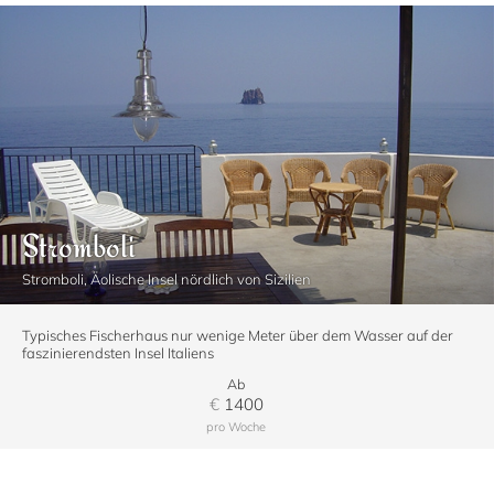
Stromboli
Stromboli, Äolische Insel nördlich von Sizilien
Typisches Fischerhaus nur wenige Meter über dem Wasser auf der
faszinierendsten Insel Italiens
Ab
€
1400
pro Woche