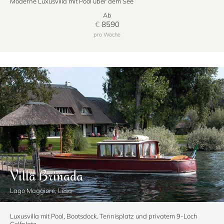
Moderne Luxusvilla mit Pool über dem See
Ab
€
8590
pro Woche
Villa Brinada
Lago Maggiore, Lesa
Luxusvilla mit Pool, Bootsdock, Tennisplatz und privatem 9-Loch