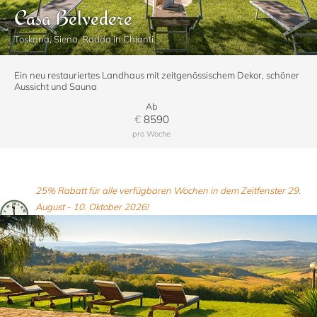
Casa Belvedere
Toskana, Siena, Radda in Chianti
Ein neu restauriertes Landhaus mit zeitgenössischem Dekor, schöner
Aussicht und Sauna
Ab
€
8590
pro Woche
25% Rabatt für alle verfügbaren Wochen in dem Zeitfenster 29.
August - 10. Oktober 2026!