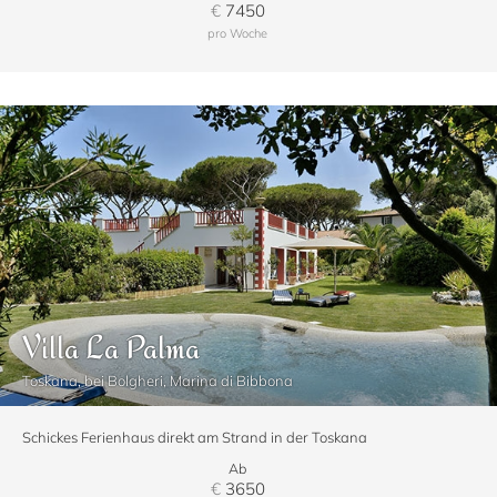
€
7450
pro Woche
Villa La Palma
Toskana, bei Bolgheri, Marina di Bibbona
Schickes Ferienhaus direkt am Strand in der Toskana
Ab
€
3650