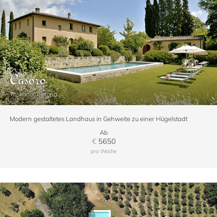
Casoro
Toskana, Cetona
Modern gestaltetes Landhaus in Gehweite zu einer Hügelstadt
Ab
€
5650
pro Woche