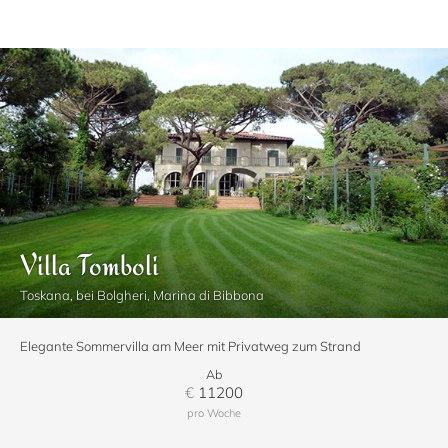
Villa Tomboli
Toskana, bei Bolgheri, Marina di Bibbona
Elegante Sommervilla am Meer mit Privatweg zum Strand
Ab
€
11200
pro Woche