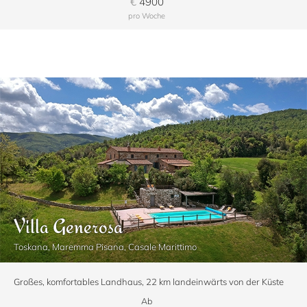
€
4900
pro Woche
Villa Generosa
Toskana, Maremma Pisana, Casale Marittimo
Großes, komfortables Landhaus, 22 km landeinwärts von der Küste
Ab