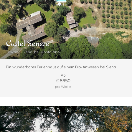
Castel Senese
Toskana, Siena, bei Montalcino
Ein wunderbares Ferienhaus auf einem Bio-Anwesen bei Siena
Ab
€
8650
pro Woche