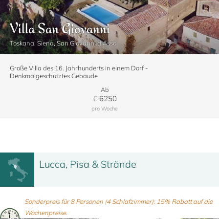
Villa San Giovanni
Toskana, Siena, San Giovanni d'Asso
Große Villa des 16. Jahrhunderts in einem Dorf -
Denkmalgeschütztes Gebäude
Ab
€
6250
pro Woche
Lucca, Pisa & Strände
Sonderpreis für 8 Personen (4 Schlafzimmer): 15% Rabatt auf die
Wochenpreise.