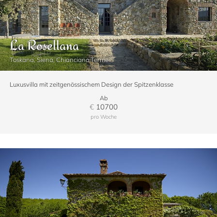
La Rosellana
Toskana, Siena, Chianciano Terme
Luxusvilla mit zeitgenössischem Design der Spitzenklasse
Ab
€
10700
pro Woche