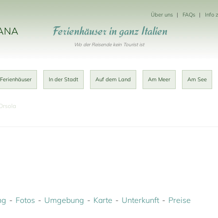
Über uns
FAQs
Info 
Ferienhäuser in ganz Italien
KANA
Wo der Reisende kein Tourist ist
 Ferienhäuser
In der Stadt
Auf dem Land
Am Meer
Am See
 Orsola
ng
Fotos
Umgebung
Karte
Unterkunft
Preise