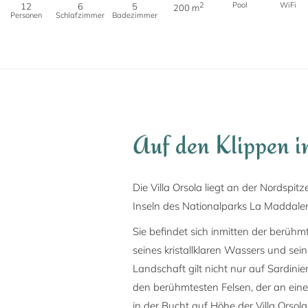
2
Pool
WiFi
12
6
5
200 m
Personen
Schlafzimmer
Badezimmer
Auf den Klippen i
Die Villa Orsola liegt an der Nordspi
Inseln des Nationalparks La Maddale
Sie befindet sich inmitten der berüh
seines kristallklaren Wassers und sei
Landschaft gilt nicht nur auf Sardin
den berühmtesten Felsen, der an einen
in der Bucht auf Höhe der Villa Orsola 