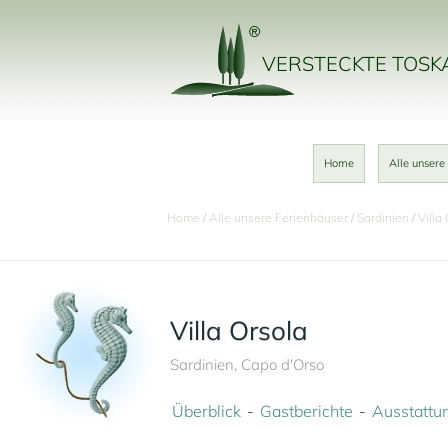
VERSTECKTE TOS
Home
Alle unsere
Home
Alle unsere Ferienhäuser
Sardinien
Villa
Villa Orsola
Sardinien, Capo d'Orso
Überblick
Gastberichte
Ausstattu