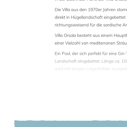
Die Villa aus den 1970er Jahren stamm
direkt in Hügellandschaft eingebettet 
richtungsweisend für die sardische Ar
Villa Orsola besteht aus einem Haup
einer Vielzahl von mediterranen Stra
Ein Pool, der sich perfekt für eine G
Landschaft eingebettet. Länge ca. 1
wird mit einigen Liegestühlen ausge
Felsen sitzen.
Auf einer großen überdachten Terra
Freien nach Herzenslust genießen.
Das Meer liegt nur wenige Schritte vo
gleichkommen). Von den durch Meer u
Meer an dieser Stelle ausreichend t