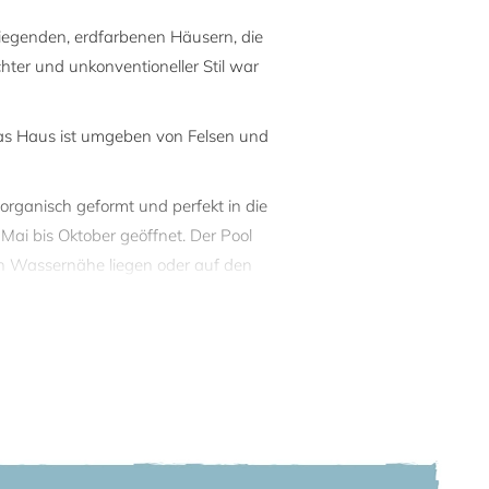
liegenden, erdfarbenen Häusern, die
ichter und unkonventioneller Stil war
Das Haus ist umgeben von Felsen und
organisch geformt und perfekt in die
ai bis Oktober geöffnet. Der Pool
in Wassernähe liegen oder auf den
en Terrasse kann man das Leben im
praktisch einem Privatstrand
g in die Fluten stürzen, da das
ind Maestro absolut sauber und