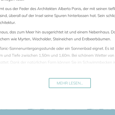
t aus der Feder des Architekten Alberto Ponis, der mit seinen tief
sind, überall auf der Insel seine Spuren hinterlassen hat. Sein schl
chitektur.
thaus, das zum Meer hin ausgerichtet ist und einem Nebenhaus. 
̈uchern wie Myrten, Wacholder, Steineichen und Erdbeerbäumen.
in-Tonic-Sonnenuntergangsstunde oder ein Sonnenbad eignet. Es ist 
0m und Tiefe zwischen 1,50m und 1,60m. Bei schönem Wetter von M
stattet. Dank der natürlichen Form können Sie im Schwimmbecken 
sse vor dem Wohnzimmer sowie einer zweiten, in den Fels gebaut
MEHR LESEN...
m Haus entfernt. Ein Pfad führt zu den hellen Sandstränden (die 
nd Wind geformten Felsformationen kann man sich mit einem Sprun
ief und dank der Strömung und dem trockenen und frischen Westw