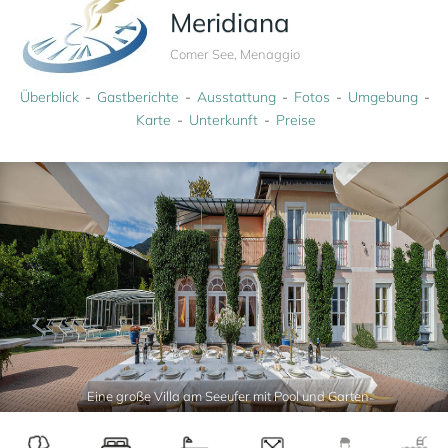
Meridiana
Comer See, Menaggio
Überblick
Gastberichte
Ausstattung
Fotos
Umgebung
Karte
Unterkunft
Preise
Eine große Villa am Seeufer mit Pool und Garten