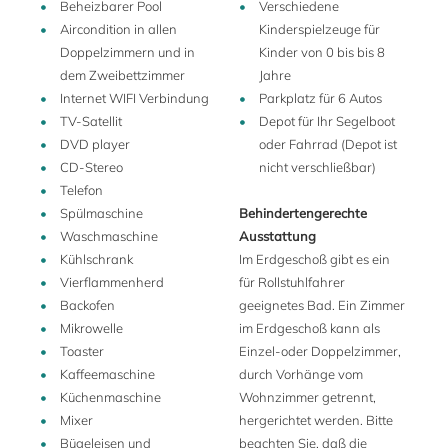
Bootfahren, Segeln, Windsurfen, Wandern, Golfen, Tennis
Beheizbarer Pool
Verschiedene
spielen, Mountainbike fahren und Reiten. Das nahe
Aircondition in allen
Kinderspielzeuge für
gelegene Menaggio hat eine Fähranlegestelle mit
Doppelzimmern und in
Kinder von 0 bis bis 8
Verbindungen nach Bellagio, der „Perle des Sees“ und
dem Zweibettzimmer
Jahre
nach Varenna, bekannt für seine farbenfrohen Häuser. Die
Internet WIFI Verbindung
Parkplatz für 6 Autos
Villa Carlotta, eine der schönsten Villen am See mit ihren
TV-Satellit
Depot für Ihr Segelboot
botanischen Gärten und Kunstschätzen, liegt 20 Minuten
DVD player
oder Fahrrad (Depot ist
entfernt in Tremezzo.
CD-Stereo
nicht verschließbar)
Telefon
Spülmaschine
Behindertengerechte
Waschmaschine
Ausstattung
Kühlschrank
Im Erdgeschoß gibt es ein
Vierflammenherd
für Rollstuhlfahrer
Backofen
geeignetes Bad. Ein Zimmer
Mikrowelle
im Erdgeschoß kann als
Toaster
Einzel-oder Doppelzimmer,
Kaffeemaschine
durch Vorhänge vom
Küchenmaschine
Wohnzimmer getrennt,
Mixer
hergerichtet werden. Bitte
Bügeleisen und
beachten Sie, daß die