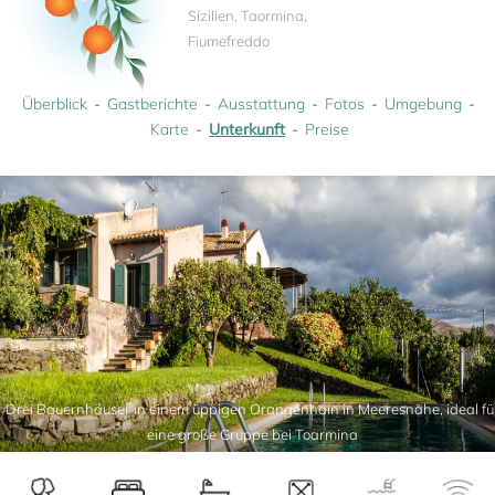
Sizilien, Taormina,
Fiumefreddo
Überblick
Gastberichte
Ausstattung
Fotos
Umgebung
Karte
Unterkunft
Preise
Drei Bauernhäuser in einem üppigen Orangenhain in Meeresnähe, ideal fü
eine große Gruppe bei Toarmina