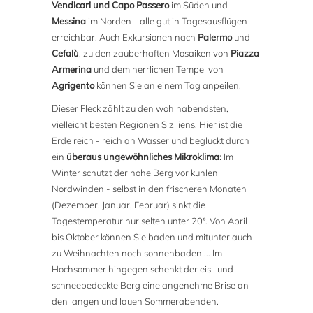
Vendicari und Capo Passero
im Süden und
Messina
im Norden - alle gut in Tagesausflügen
erreichbar. Auch Exkursionen nach
Palermo
und
Cefalù
, zu den zauberhaften Mosaiken von
Piazza
Armerina
und dem herrlichen Tempel von
Agrigento
können Sie an einem Tag anpeilen.
Dieser Fleck zählt zu den wohlhabendsten,
vielleicht besten Regionen Siziliens. Hier ist die
Erde reich - reich an Wasser und beglückt durch
ein
überaus ungewöhnliches Mikroklima
: Im
Winter schützt der hohe Berg vor kühlen
Nordwinden - selbst in den frischeren Monaten
(Dezember, Januar, Februar) sinkt die
Tagestemperatur nur selten unter 20°. Von April
bis Oktober können Sie baden und mitunter auch
zu Weihnachten noch sonnenbaden ... Im
Hochsommer hingegen schenkt der eis- und
schneebedeckte Berg eine angenehme Brise an
den langen und lauen Sommerabenden.