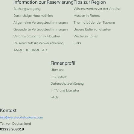
Information zur Reservierung
Tips zur Region
Buchungsvorgang
Wissenswertes vor der Anreise
Das richtige Haus wählen
Museen in Florenz
Allgemeine Vertragsbestimmungen
Thermalbäder der Toskana
Gesonderte Vertragsbestimmungen
Unsere Italienlandkarten
Verantwortung für Ihr Haustier
Wetter in Italien
Reiserücktrittskostenversicherung
Links
ANMELDEFORMULAR
Firmenprofil
Über uns
Impressum
Datenschutzerklärung
In TV und Literatur
FAQs
Kontakt
info@verstecktetoskana.com
Tel. von Deutschland
02223 908019