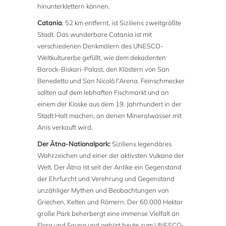
hinunterklettern können.
Catania
, 52 km entfernt, ist Siziliens zweitgrößte
Stadt. Das wunderbare Catania ist mit
verschiedenen Denkmälern des UNESCO-
Weltkulturerbe gefüllt, wie dem dekadenten
Barock-Biskari-Palast, den Klöstern von San
Benedetto und San Nicolò l'Arena. Feinschmecker
sollten auf dem lebhaften Fischmarkt und an
einem der Kioske aus dem 19. Jahrhundert in der
Stadt Halt machen, an denen Mineralwasser mit
Anis verkauft wird.
Der Ätna-Nationalpark:
Siziliens legendäres
Wahrzeichen und einer der aktivsten Vulkane der
Welt. Der Ätna ist seit der Antike ein Gegenstand
der Ehrfurcht und Verehrung und Gegenstand
unzähliger Mythen und Beobachtungen von
Griechen, Kelten und Römern. Der 60.000 Hektar
große Park beherbergt eine immense Vielfalt an
Flora und Fauna und gehört heute zum UNESCO-