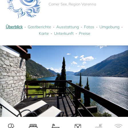
Comer See, Region Varenna
Überblick
Gastberichte
Ausstattung
Fotos
Umgebung
Karte
Unterkunft
Preise