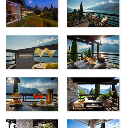
Moritz und das Engadin-Tal zu besuchen (ca. 1 Autostunde
/ 75 km).
Mit dem Zug erreichen Sie in anderthalb Stunden Mailand
(93 km), um Leonardos Fresko „Das letzte Abendmahl“ zu
besichtigen oder eine aufregende Shoppingtour zu
unternehmen.