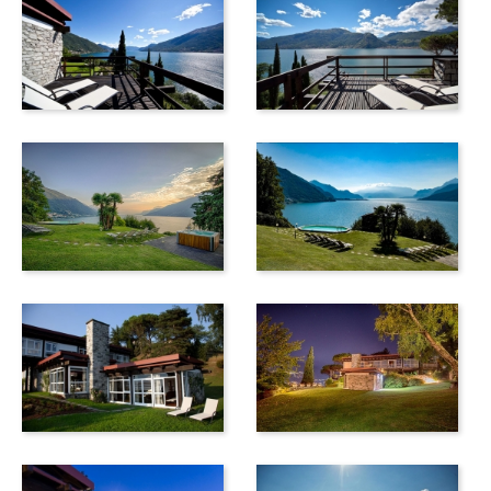
eingebettet in eine Landschaft von außergewöhnlicher
Schönheit auf der kleinen Halbinsel Olgiasca. Dies ist eine
Zisterzienser-Abtei und die von den Mönchen hergestellten
Natur- und Eigenbauprodukte sind käuflich zu erwerben.
Es ist auch möglich, die Abteikirche zu besuchen, die
einfach und schön ist. Ein angenehmer Feldweg führt zur
Abtei, die mit dem Auto in 10 Minuten und zu Fuß in etwa
30 Minuten zu erreichen ist.
Familien lieben dieses Reiseziel, da es dank der Brise von
La Breva perfekt zum Kitesurfen, Windsurfen und Segeln
ist. Diese warme Brise aus dem Norden weht frisch den See
hinunter. In Colico gibt es eine Windsurf- und
Kitesurfschule. Es gibt viele Spottmöglichkeiten: Wandern,
Tennis und Naturpfade sowie Reiten, Mountainbiken und
Golf.
Wenn Sie die Alpen lieben, können Sie Madesimo (ca. 50
Autominuten / 59 km) auf der Straße zum Schweizer
Splügenpass (60 km) erreichen. Es ist auch möglich, St.