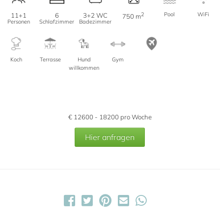
2
Pool
WiFi
11+1
6
3+2 WC
750 m
Personen
Schlafzimmer
Badezimmer
Koch
Terrasse
Hund
Gym
willkommen
€
12600 - 18200
pro Woche
Hier anfragen