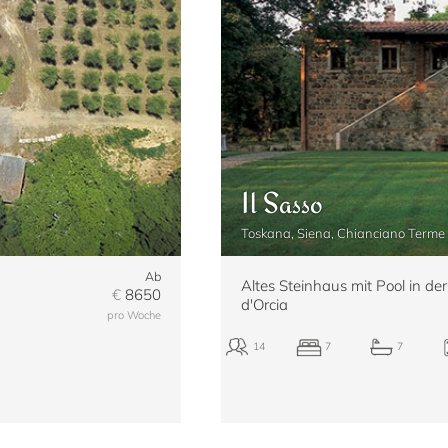
Il Sasso
Toskana, Siena, Chianciano Terme
Ab
Altes Steinhaus mit Pool in de
€
8650
d'Orcia
pro Woche