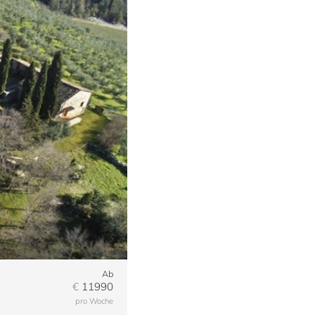
Ab
€
11990
pro Woche