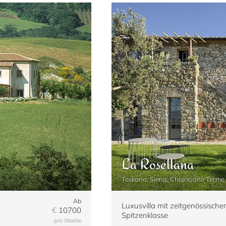
La Rosellana
Toskana, Siena, Chianciano Terme
Ab
Luxusvilla mit zeitgenössisch
€
10700
Spitzenklasse
pro Woche