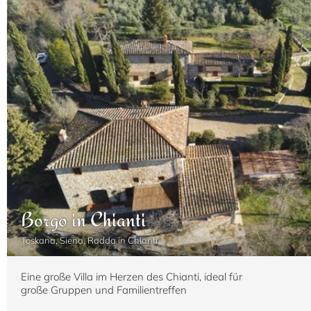
2
14+4
7
7
800 m
Borgo in Chianti
Toskana, Siena, Radda in Chianti
Eine große Villa im Herzen des Chianti, ideal für
große Gruppen und Familientreffen