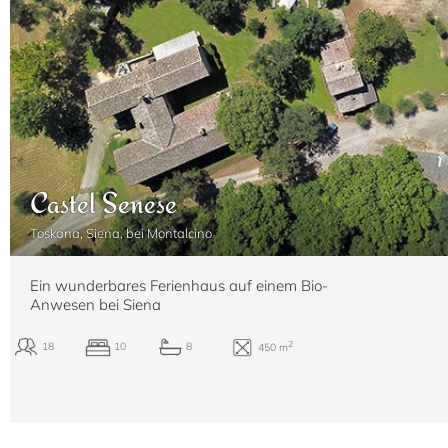
Castel Senese
Toskana, Siena, bei Montalcino
2
26+4
13
12
1100 m
Ein wunderbares Ferienhaus auf einem Bio-
Anwesen bei Siena