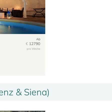
Ab
€
12790
pro Woche
enz & Siena)