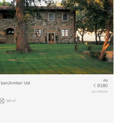
Ab
r berühmten Val
€
9180
pro Woche