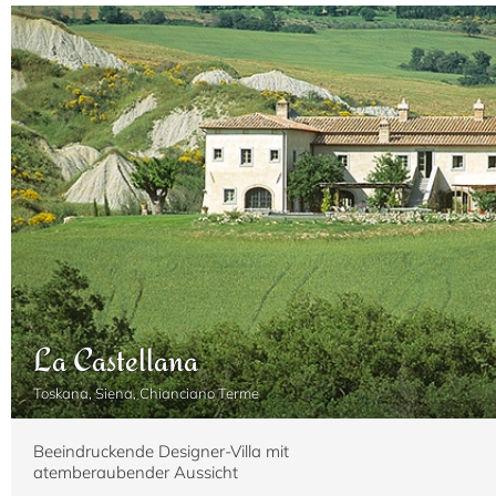
La Castellana
Toskana, Siena, Chianciano Terme
Beeindruckende Designer-Villa mit
atemberaubender Aussicht