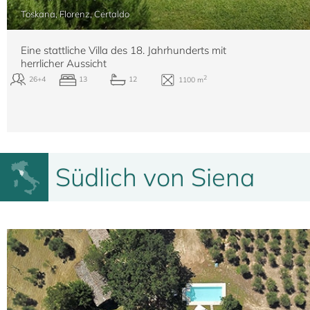
2
18
9
9
770 m
Toskana, Florenz, Certaldo
Eine stattliche Villa des 18. Jahrhunderts mit
herrlicher Aussicht
Südlich von Siena