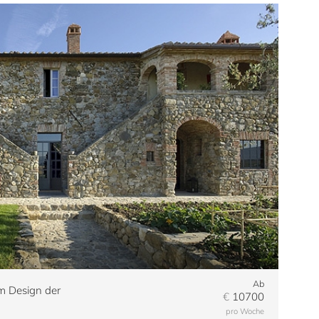
Ab
em Design der
€
10700
pro Woche