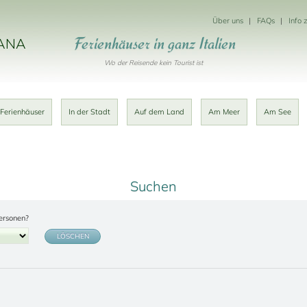
Über uns
FAQs
Info 
Ferienhäuser in ganz Italien
KANA
Wo der Reisende kein Tourist ist
 Ferienhäuser
In der Stadt
Auf dem Land
Am Meer
Am See
Suchen
ersonen?
LÖSCHEN