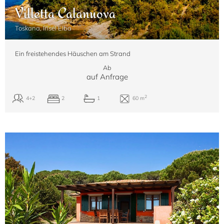
Villetta Calanuova
Toskana, Insel Elba
Ein freistehendes Häuschen am Strand
Ab
auf Anfrage