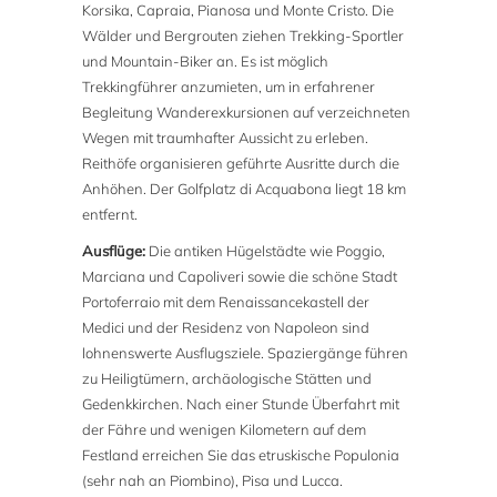
Korsika, Capraia, Pianosa und Monte Cristo. Die
Wälder und Bergrouten ziehen Trekking-Sportler
und Mountain-Biker an. Es ist möglich
Trekkingführer anzumieten, um in erfahrener
Begleitung Wanderexkursionen auf verzeichneten
Wegen mit traumhafter Aussicht zu erleben.
Reithöfe organisieren geführte Ausritte durch die
Anhöhen. Der Golfplatz di Acquabona liegt 18 km
entfernt.
Ausflüge:
Die antiken Hügelstädte wie Poggio,
Marciana und Capoliveri sowie die schöne Stadt
Portoferraio mit dem Renaissancekastell der
Medici und der Residenz von Napoleon sind
lohnenswerte Ausflugsziele. Spaziergänge führen
zu Heiligtümern, archäologische Stätten und
Gedenkkirchen. Nach einer Stunde Überfahrt mit
der Fähre und wenigen Kilometern auf dem
Festland erreichen Sie das etruskische Populonia
(sehr nah an Piombino), Pisa und Lucca.