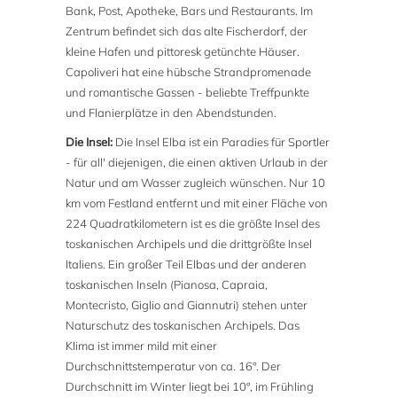
Bank, Post, Apotheke, Bars und Restaurants. Im
Zentrum befindet sich das alte Fischerdorf, der
kleine Hafen und pittoresk getünchte Häuser.
Capoliveri hat eine hübsche Strandpromenade
und romantische Gassen - beliebte Treffpunkte
und Flanierplätze in den Abendstunden.
Die Insel:
Die Insel Elba ist ein Paradies für Sportler
- für all' diejenigen, die einen aktiven Urlaub in der
Natur und am Wasser zugleich wünschen. Nur 10
km vom Festland entfernt und mit einer Fläche von
224 Quadratkilometern ist es die größte Insel des
toskanischen Archipels und die drittgrößte Insel
Italiens. Ein großer Teil Elbas und der anderen
toskanischen Inseln (Pianosa, Capraia,
Montecristo, Giglio and Giannutri) stehen unter
Naturschutz des toskanischen Archipels. Das
Klima ist immer mild mit einer
Durchschnittstemperatur von ca. 16°. Der
Durchschnitt im Winter liegt bei 10°, im Frühling