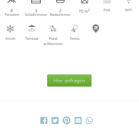
2
Pool
WiFi
6
3
2
70 m
Personen
Schlafzimmer
Badezimmer
Aircon
Terrasse
Hund
Tennis
willkommen
Hier anfragen