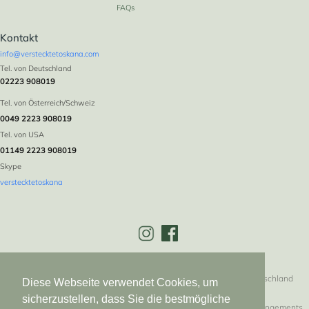
FAQs
Kontakt
info@verstecktetoskana.com
Tel. von Deutschland
02223 908019
2
4+2
2
1
60 m
Tel. von Österreich/Schweiz
0049 2223 908019
Tel. von USA
01149 2223 908019
Skype
verstecktetoskana
Versteckte Toskana * Logebachstr. 5 * 53639 Königswinter * Deutschland
Diese Webseite verwendet Cookies, um
sicherzustellen, dass Sie die bestmögliche
Alle Texte, Bilder, Graphiken und Animationsdateien sowie ihre Arrangements