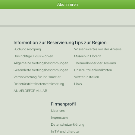
2
4+2
2
1
40 m
Information zur Reservierung
Tips zur Region
Buchungsvorgang
Wissenswertes vor der Anreise
Das richtige Haus wählen
Museen in Florenz
Allgemeine Vertragsbestimmungen
Thermalbäder der Toskana
Gesonderte Vertragsbestimmungen
Unsere Italienlandkarten
Verantwortung für Ihr Haustier
Wetter in Italien
Reiserücktrittskostenversicherung
Links
ANMELDEFORMULAR
Firmenprofil
Über uns
Impressum
Datenschutzerklärung
In TV und Literatur