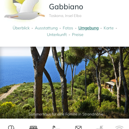
Gabbiano
Toskana, Insel Elba
Überblick
Ausstattung
Fotos
Umgebung
Karte
Unterkunft
Preise
Sommerhaus für eine Familie in Strandnähe