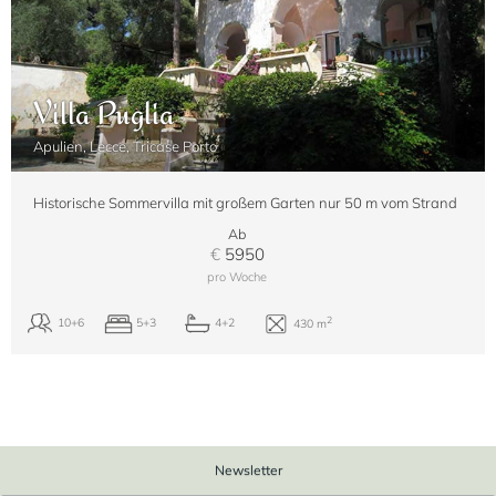
Villa Puglia
Apulien, Lecce, Tricase Porto
Historische Sommervilla mit großem Garten nur 50 m vom Strand
Ab
€
5950
pro Woche
Newsletter