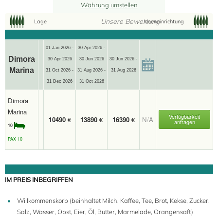
Währung umstellen
Unsere Bewertung
Lage
Inneneinrichtung
01 Jan 2026 -
30 Apr 2026 -
Dimora
30 Apr 2026
30 Jun 2026
30 Jun 2026 -
Marina
31 Oct 2026 -
31 Aug 2026 -
31 Aug 2026
31 Dec 2026
31 Oct 2026
Dimora
Marina
Verfügbarkeit
10490
€
13890
€
16390
€
N/A
anfragen
10
PAX 10
10
IM PREIS INBEGRIFFEN
Willkommenskorb (beinhaltet Milch, Kaffee, Tee, Brot, Kekse, Zucker,
Salz, Wasser, Obst, Eier, Öl, Butter, Marmelade, Orangensaft)