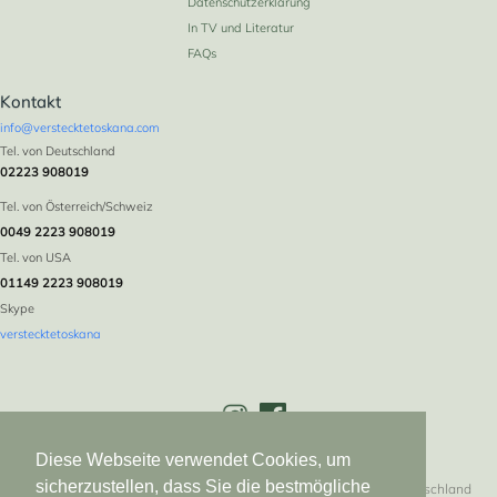
Datenschutzerklärung
In TV und Literatur
FAQs
Kontakt
info@verstecktetoskana.com
Tel. von Deutschland
02223 908019
Tel. von Österreich/Schweiz
0049 2223 908019
Tel. von USA
01149 2223 908019
Skype
verstecktetoskana
Diese Webseite verwendet Cookies, um
sicherzustellen, dass Sie die bestmögliche
Versteckte Toskana * Logebachstr. 5 * 53639 Königswinter * Deutschland