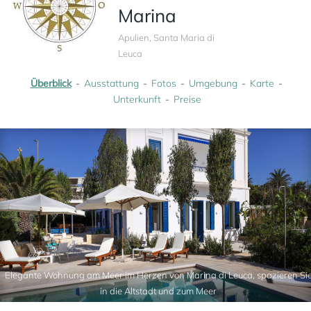
Marina
Apulien, Santa Maria di
Leuca
Überblick
Ausstattung
Fotos
Umgebung
Karte
Unterkunft
Preise
Elegante Wohnung am Meer im Herzen von Marina di Leuca, spazieren Si
in die Altstadt und zum Meer