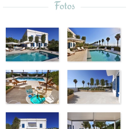
Fotos
eine kurze Autofahrt vom Anwesen entfernt liegen.
Bitte beachten Sie, dass Dimora Marina völlig unabhängig
ist und Ihnen absolute Privatsphäre garantiert. Die erste
Etage der Villa kann nicht vermietet werden, da sie vom
Eigentümer genutzt wird. Sie verfügt über einen separaten
Eingang und es werden keine Gartenbereiche gemeinsam
genutzt.