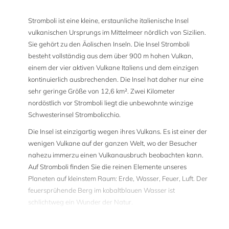
Stromboli ist eine kleine, erstaunliche italienische Insel
vulkanischen Ursprungs im Mittelmeer nördlich von Sizilien.
Sie gehört zu den Äolischen Inseln. Die Insel Stromboli
besteht vollständig aus dem über 900 m hohen Vulkan,
einem der vier aktiven Vulkane Italiens und dem einzigen
kontinuierlich ausbrechenden. Die Insel hat daher nur eine
sehr geringe Größe von 12,6 km². Zwei Kilometer
nordöstlich vor Stromboli liegt die unbewohnte winzige
Schwesterinsel Strombolicchio.
Die Insel ist einzigartig wegen ihres Vulkans. Es ist einer der
wenigen Vulkane auf der ganzen Welt, wo der Besucher
nahezu immerzu einen Vulkanausbruch beobachten kann.
Auf Stromboli finden Sie die reinen Elemente unseres
Planeten auf kleinstem Raum: Erde, Wasser, Feuer, Luft. Der
feuersprühende Berg im kobaltblauen Wasser ist
schlichtweg ein Wunder der Natur.
Unsere Stromboli Haus sitzt nur wenige Meter über dem