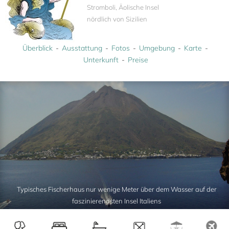
Stromboli, Äolische Insel
nördlich von Sizilien
Überblick
Ausstattung
Fotos
Umgebung
Karte
Unterkunft
Preise
Typisches Fischerhaus nur wenige Meter über dem Wasser auf der
faszinierendsten Insel Italiens