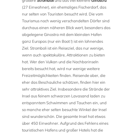
größere
Stromboli
und das viel kleinere
Ginostra
(27 Einwohner), ein ehemaliges Fischerdorf, das
nur selten von Touristen besucht wird. Die vom
Tourismus noch wenig verschandelten Dörfer sind
durchaus einen näheren Blick wert, besonders das
abgelegene Ginostra mit dem kleinsten Hafen
ganz Europas (nur ein Boot !) ist ein lohnendes
Ziel. Stromboli ist ein Reiseziel, das nur wenige,
wenn auch spektakuläre, Attraktionen zu bieten
hat. Wer den Vulkan und die Nachbarinseln
bereits besucht hat, wird nur wenige weitere
Freizeitmöglichkeiten finden. Reisende aber, die
eher das Beschauliche schätzen, finden hier ein
sehr attraktives Ziel. Insbesondere die Strände der
Insel aus feinem schwarzen Lavasand laden zu
entspanntem Schwimmen und Tauchen ein, und
so manche eher selten besuchte Winkel der Insel
sind wunderschön. Die gesamte Insel hat etwas
über 450 Einwohner. Aufgrund des Fehlens eines
touristischen Hafens und großer Hotels hat die