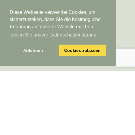
info@verstecktetoskana.com
Tel. von Deutschland
Diese Webseite verwendet Cookies, um
02223 908019
sicherzustellen, dass Sie die bestmögliche
Tel. von Österreich/Schweiz
Erfahrung auf unserer Website machen.
0049 2223 908019
Lesen Sie unsere Datenschutzerklärung
Tel. von USA
01149 2223 908019
Skype
Ablehnen
Cookies zulassen
verstecktetoskana
Versteckte Toskana * Logebachstr. 5 * 53639 Königswinter * Deutschland
Alle Texte, Bilder, Graphiken und Animationsdateien sowie ihre Arrangements
unterliegen dem Urheberrecht und anderen Gesetzen zum Schutz geistigen
Eigentums. Sie dürfen weder für Handelszwecke oder zur Weitergabe kopiert,
noch verändert und auf anderen Webseiten verwendet werden.